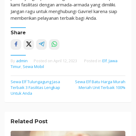
kami fasilitasi dengan armada-armada yang dimiliki.
Jangan ragu untuk menghubungi Gavriel karena siap
memberikan pelayanan terbaik bagi Anda.
Share
By
admin
Posted on
April 12, 2023
Posted in
Elf
,
Jawa
Timur
,
Sewa Mobil
Sewa Elf Tulungagung Jasa
Sewa Elf Batu Harga Murah
Post
Terbaik 3 Fasilitas Lengkap
Meriah Unit Terbaik 100%
navigation
Untuk Anda
Related Post