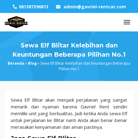
Skip
081387396813
admin@gavriel-rentcar.com
to
content
Sewa Elf Blitar Kelebihan dan
Keuntungan Beberapa Pilihan No.1
Beranda
»
Blog
»
Sewa Elf Blitar Kelebihan dan Keuntungan Beberapa
Pilihan No.1
Sewa
Sewa Elf Blitar akan menjadi perjalanan yang sangat
Elf
menarik dan nyaman karena Gavriel Rent sendiri
Blitar
memiliki unit yang berkualitas. Jadi ketika Anda sewa Elf
Kelebihan
untuk perjalanan ke Blitar nanti Anda akan benar-benar
dan
merasakan kenyamanan dan aman pastinya.
Keuntungan