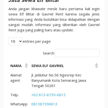
Jasa Sewa Elf Blitar
Beberapa
Pilihan
Anda jangan khawatir meski baru pertama kali ingin
No.1
sewa Elf Blitar di Gavriel Rent karena segala jenis
informasi yang Anda butuhkan bisa didapatkan dengan
sangat mudah. Informasi yang diberikan oleh Gavriel
Rent juga yang paling baru atau
update
.
entries per page
Search:
NAMA
SEWA ELF GAVRIEL
Alamat
Jl. Jatiluhur No.56 Ngesrep Kec
agent
Banyumanik Kota Semarang Jawa
Tengah 50261
Telp.
+62 813-8739-6813
WhatsApp
081387396813