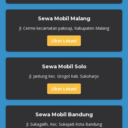
Sewa Mobil Malang
Jl. Cerme kecamatan pakisaji, Kabupaten Malang
Lihat Lokasi
Sewa Mobil Solo
Jl. Jantung Kec. Grogol Kab. Sukoharjo
Lihat Lokasi
Sewa Mobil Bandung
Jl. Sukagalih, Kec. Sukajadi Kota Bandung