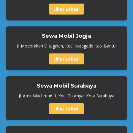
Lihat Lokasi
Sewa Mobil Jogja
Jl. Modorakan V, Jagalan, Kec. Kotagede Kab. Bantul
Lihat Lokasi
Sewa Mobil Surabaya
Jl. Amir Machmud II, Kec. Gn Anyar Kota Surabaya
Lihat Lokasi