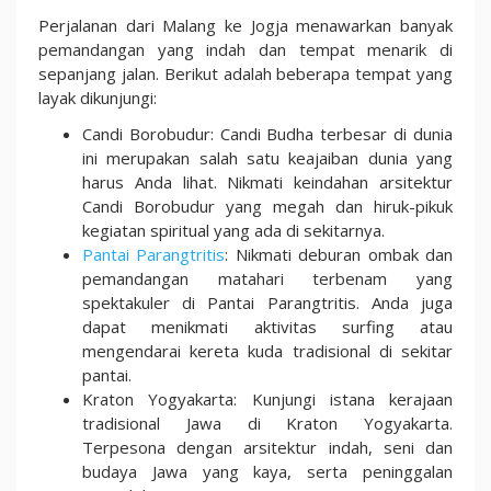
Perjalanan dari Malang ke Jogja menawarkan banyak
pemandangan yang indah dan tempat menarik di
sepanjang jalan. Berikut adalah beberapa tempat yang
layak dikunjungi:
Candi Borobudur: Candi Budha terbesar di dunia
ini merupakan salah satu keajaiban dunia yang
harus Anda lihat. Nikmati keindahan arsitektur
Candi Borobudur yang megah dan hiruk-pikuk
kegiatan spiritual yang ada di sekitarnya.
Pantai Parangtritis
: Nikmati deburan ombak dan
pemandangan matahari terbenam yang
spektakuler di Pantai Parangtritis. Anda juga
dapat menikmati aktivitas surfing atau
mengendarai kereta kuda tradisional di sekitar
pantai.
Kraton Yogyakarta: Kunjungi istana kerajaan
tradisional Jawa di Kraton Yogyakarta.
Terpesona dengan arsitektur indah, seni dan
budaya Jawa yang kaya, serta peninggalan