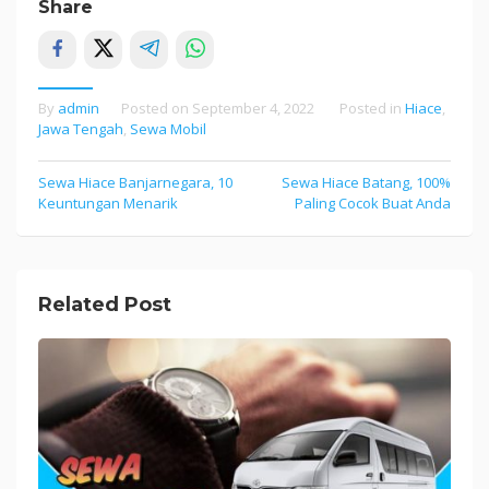
Share
By
admin
Posted on
September 4, 2022
Posted in
Hiace
,
Jawa Tengah
,
Sewa Mobil
Sewa Hiace Banjarnegara, 10
Sewa Hiace Batang, 100%
Post
Keuntungan Menarik
Paling Cocok Buat Anda
navigation
Related Post