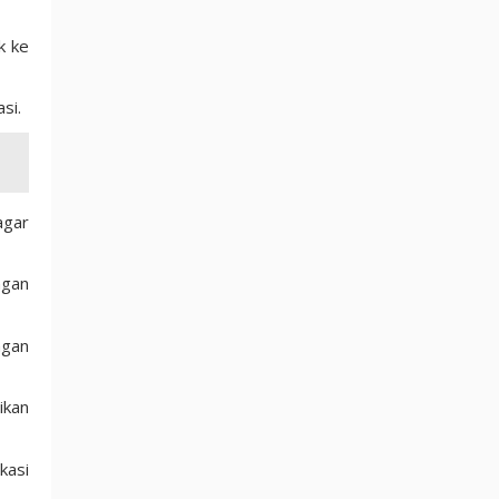
k ke
si.
agar
ngan
ngan
ikan
kasi