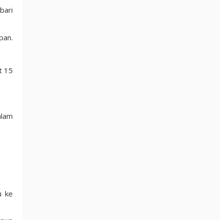
bari
pan.
t 15
alam
u ke