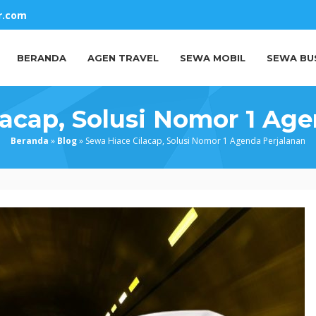
r.com
BERANDA
AGEN TRAVEL
SEWA MOBIL
SEWA BU
acap, Solusi Nomor 1 Ag
Beranda
»
Blog
»
Sewa Hiace Cilacap, Solusi Nomor 1 Agenda Perjalanan