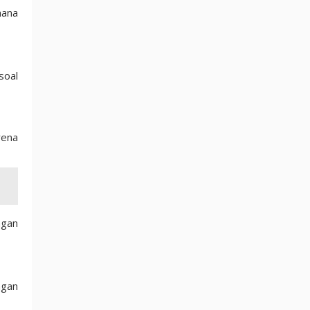
mana
soal
rena
ngan
ngan