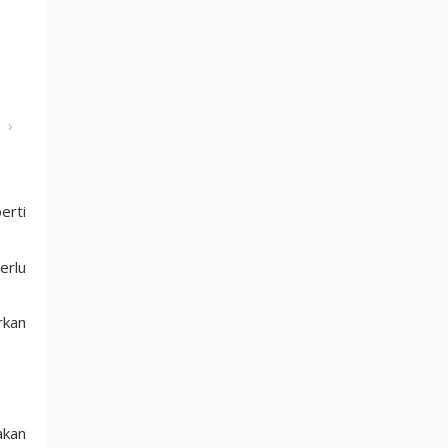
›
erti
erlu
rkan
akan