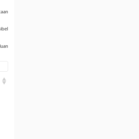
taan
ibel
luan