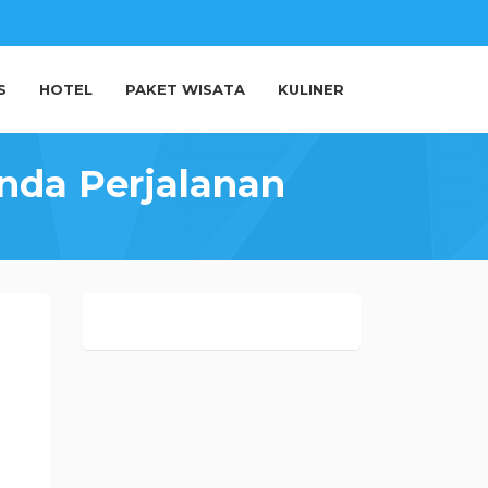
S
HOTEL
PAKET WISATA
KULINER
enda Perjalanan