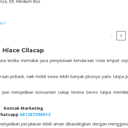
nza, Elf, Medium Bus
m//
‹
1
 Hiace Cilacap
na ketika memakai jasa penyewaan kendaraan roda empat sep
an pribadi, naik mobil sewa lebih banyak plusnya yaitu tanpa p
 pun menjadikan konsumen cukup terima beres tanpa memiki
Kontak Marketing
hatsapp
081387396813
l menjadikan perjalanan lebih aman dibandingkan dengan menggun