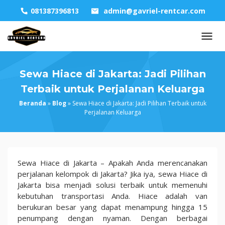
Skip
081387396813
admin@gavriel-rentcar.com
to
content
Sewa Hiace di Jakarta: Jadi Pilihan
Terbaik untuk Perjalanan Keluarga
Beranda
»
Blog
»
Sewa Hiace di Jakarta: Jadi Pilihan Terbaik untuk
Perjalanan Keluarga
Sewa
Sewa Hiace di Jakarta – Apakah Anda merencanakan
Hiace
perjalanan kelompok di Jakarta? Jika iya, sewa Hiace di
di
Jakarta bisa menjadi solusi terbaik untuk memenuhi
Jakarta:
kebutuhan transportasi Anda. Hiace adalah van
Jadi
berukuran besar yang dapat menampung hingga 15
Pilihan
penumpang dengan nyaman. Dengan berbagai