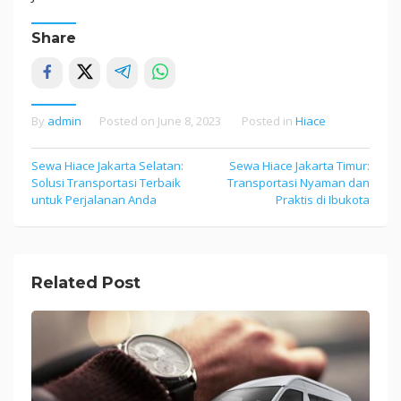
Share
By
admin
Posted on
June 8, 2023
Posted in
Hiace
Sewa Hiace Jakarta Selatan:
Sewa Hiace Jakarta Timur:
Post
Solusi Transportasi Terbaik
Transportasi Nyaman dan
navigation
untuk Perjalanan Anda
Praktis di Ibukota
Related Post