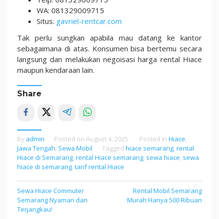
WA: 081329009715
Situs:
gavriel-rentcar.com
Tak perlu sungkan apabila mau datang ke kantor
sebagaimana di atas. Konsumen bisa bertemu secara
langsung dan melakukan negoisasi harga rental Hiace
maupun kendaraan lain.
Share
By
admin
Posted on
August 4, 2025
Posted in
Hiace
,
Jawa Tengah
,
Sewa Mobil
Tagged
hiace semarang
,
rental
Hiace di Semarang
,
rental Hiace semarang
,
sewa hiace
,
sewa
hiace di semarang
,
tarif rental Hiace
Sewa Hiace Commuter
Rental Mobil Semarang
Post
Semarang Nyaman dan
Murah Hanya 500 Ribuan
navigation
Terjangkau!