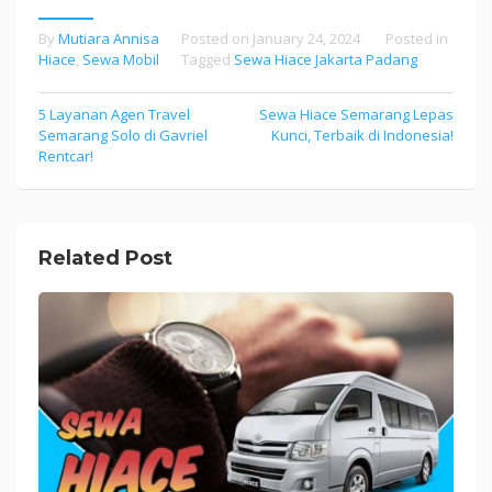
By
Mutiara Annisa
Posted on
January 24, 2024
Posted in
Hiace
,
Sewa Mobil
Tagged
Sewa Hiace Jakarta Padang
5 Layanan Agen Travel
Sewa Hiace Semarang Lepas
Post
Semarang Solo di Gavriel
Kunci, Terbaik di Indonesia!
navigation
Rentcar!
Related Post