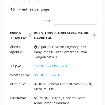
entries per page
Search:
NAMA
AGEN TRAVEL DAN SEWA MOBIL
TRAVEL✔️
GAVRIEL🚗
Alamat
🏠Jl. Jatiluhur No.56 Ngesrep Kec
agent✔️
Banyumanik Kota Semarang Jawa
Tengah 50261
Telp.✔️
+62 813-8739-6813
WhatsApp✔️
081387396813
Armada✔️
🚗Hiace, Innova Reborn, Avanza, Elf,
Medium Bus
Fasilitas✔️
Ac, Musik, Bagasi, Door to Door,
Antar Jemput Bandara