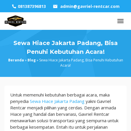
Skip
081387396813
admin@gavriel-rentcar.com
to
content
Sewa Hiace Jakarta Padang, Bisa
Penuhi Kebutuhan Acara!
Beranda
»
Blog
»
Sewa Hiace Jakarta Padang, Bisa Penuhi Kebutuhan
Acara!
Sewa
Untuk memenuhi kebutuhan berbagai acara, maka
Hiace
penyedia
Sewa Hiace Jakarta Padang
yakni Gavriel
Jakarta
Rentcar menjadi pilihan yang cerdas. Dengan armada
Padang,
Hiace yang handal dan bervariasi, Gavriel Rentcar
Bisa
menawarkan solusi transportasi yang sempurna untuk
Penuhi
berbagai kesempatan. Entah itu untuk perjalanan