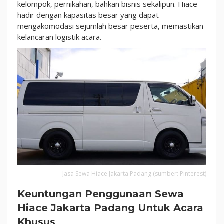
Kebutuhan
kelompok, pernikahan, bahkan bisnis sekalipun. Hiace
Acara!
hadir dengan kapasitas besar yang dapat
mengakomodasi sejumlah besar peserta, memastikan
kelancaran logistik acara.
Jasa Sewa Hiace Jakarta Padang (sumber: Pinterest)
Keuntungan Penggunaan Sewa
Hiace Jakarta Padang Untuk Acara
Khusus