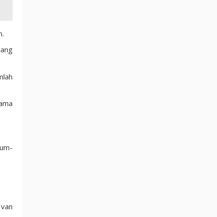
n.
uang
mlah
lama
lum-
 van