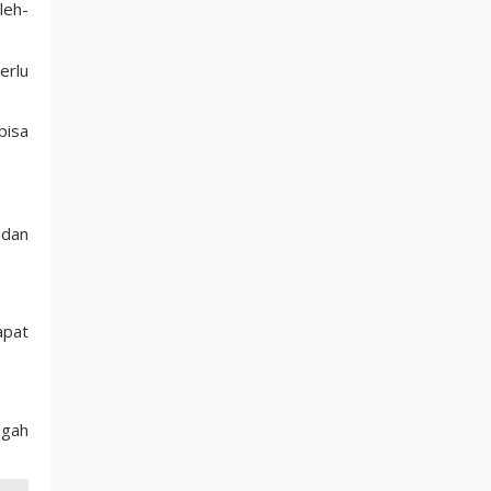
leh-
erlu
bisa
 dan
apat
ngah