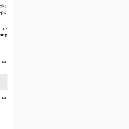
okal
App,
ntuk
lang
anan
anan