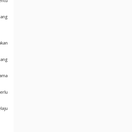
entu
yang
akan
yang
sama
erlu
laju