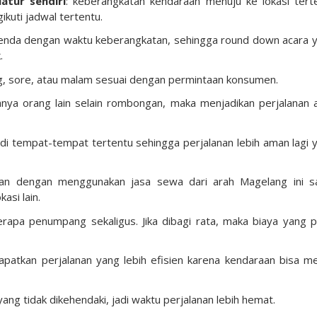
atur sendiri
: keberangkatan kendaraan menuju ke lokasi tert
kuti jadwal tertentu.
enda dengan waktu keberangkatan, sehingga round down acara 
.
ng, sore, atau malam sesuai dengan permintaan konsumen.
anya orang lain selain rombongan, maka menjadikan perjalanan 
i di tempat-tempat tertentu sehingga perjalanan lebih aman lagi 
anan dengan menggunakan jasa sewa dari arah Magelang ini 
kasi lain.
apa penumpang sekaligus. Jika dibagi rata, maka biaya yang p
atkan perjalanan yang lebih efisien karena kendaraan bisa me
yang tidak dikehendaki, jadi waktu perjalanan lebih hemat.