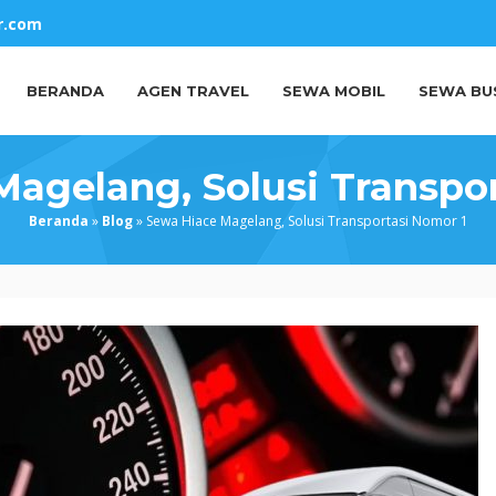
r.com
BERANDA
AGEN TRAVEL
SEWA MOBIL
SEWA BU
agelang, Solusi Transpo
Beranda
»
Blog
»
Sewa Hiace Magelang, Solusi Transportasi Nomor 1