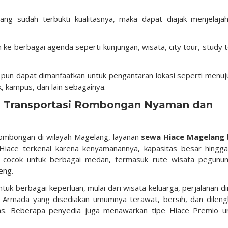
ng sudah terbukti kualitasnya, maka dapat diajak menjelaja
 berbagai agenda seperti kunjungan, wisata, city tour, study t
 pun dapat dimanfaatkan untuk pengantaran lokasi seperti menuj
k, kampus, dan lain sebagainya.
i Transportasi Rombongan Nyaman dan
rombongan di wilayah Magelang, layanan
sewa Hiace Magelang
 Hiace terkenal karena kenyamanannya, kapasitas besar hingg
 cocok untuk berbagai medan, termasuk rute wisata pegunu
eng.
tuk berbagai keperluan, mulai dari wisata keluarga, perjalanan di
n. Armada yang disediakan umumnya terawat, bersih, dan dileng
i luas. Beberapa penyedia juga menawarkan tipe Hiace Premio u