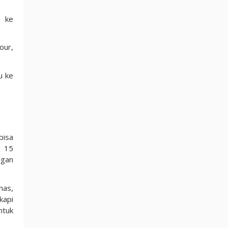
h ke
our,
u ke
bisa
a 15
ngan
nas,
kapi
ntuk