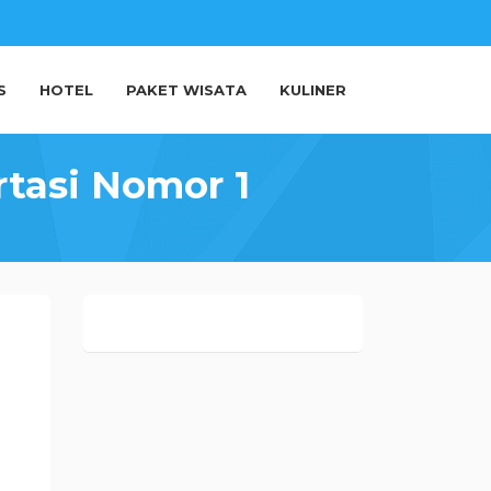
S
HOTEL
PAKET WISATA
KULINER
rtasi Nomor 1