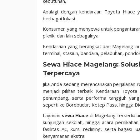
kebutuhan.
Apalagi dengan kendaraan Toyota Hiace ya
berbagai lokasi.
Konsumen yang menyewa untuk pengantaran ke
piknik, dan lain sebagainya.
Kendaraan yang berangkat dari Magelang ini
terminal, stasiun, bandara, pelabuhan, pondo
Sewa Hiace Magelang: Solus
Terpercaya
Jika Anda sedang merencanakan perjalanan 
menjadi pilihan terbaik. Kendaraan Toyota
penumpang, serta performa tangguh yang
seperti ke Borobudur, Ketep Pass, hingga Di
Layanan
sewa Hiace
di Magelang tersedia un
kunjungan sekolah, hingga acara pernikaha
fasilitas AC, kursi reclining, serta bagas
kenyamanan ekstra.