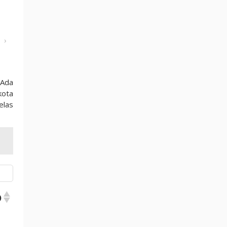
›
 Ada
kota
elas
)