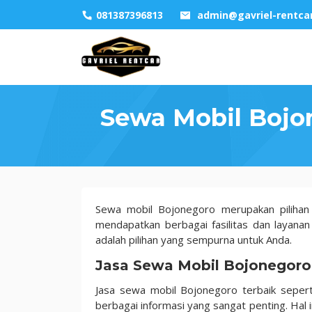
Skip
081387396813
admin@gavriel-rentca
to
content
Sewa Mobil Bojo
Sewa
Sewa mobil Bojonegoro merupakan pilihan 
Mobil
mendapatkan berbagai fasilitas dan layanan 
Bojonegoro
adalah pilihan yang sempurna untuk Anda.
Dengan
Jasa Sewa Mobil Bojonegoro
Jaminan
100%
Jasa sewa mobil Bojonegoro terbaik seper
Price
berbagai informasi yang sangat penting. Hal 