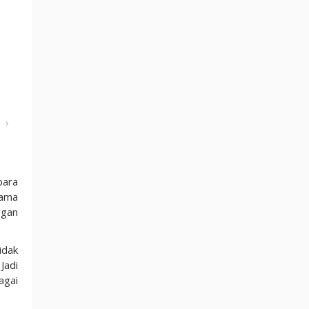
›
para
lama
ggan
idak
Jadi
agai