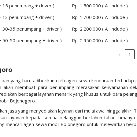
 + 15 penumpang + driver )
Rp. 1.500.000 ( All include )
 + 13 penumpang + driver )
Rp. 1.700.000 ( All include )
 + 30-35 penumpang + driver )
Rp. 2.200.000 ( All include )
 + 50-50 penumpang + driver )
Rp. 2.950.000 ( All include )
‹
1
goro
iban yang harus diberikan oleh agen sewa kendaraan terhadap 
an akan membuat para penumpang merasakan kenyamanan se
yediakan berbagai layanan menarik yang khusus untuk para pelan
obil Bojonegoro.
kan jasa yang menyediakan layanan dari mulai awal hingga akhir. T
ikan layanan kepada semua pelanggan bertahun-tahun lamanya. 
dang mencari agen sewa mobil Bojonegoro untuk melewatkan berb