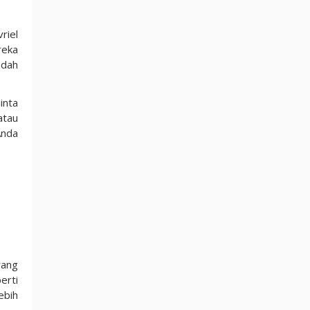
riel
reka
udah
inta
atau
Anda
rang
erti
ebih