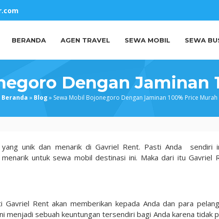
r.com
BERANDA
AGEN TRAVEL
SEWA MOBIL
SEWA BU
negoro Dengan Jaminan 
Beranda
»
Blog
»
Sewa Mobil Bojonegoro Dengan Jaminan 100% Price Murah
yang unik dan menarik di Gavriel Rent. Pasti Anda sendiri i
menarik untuk sewa mobil destinasi ini. Maka dari itu Gavriel 
ti Gavriel Rent akan memberikan kepada Anda dan para pelan
ini menjadi sebuah keuntungan tersendiri bagi Anda karena tidak p