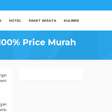
S
HOTEL
PAKET WISATA
KULINER
100% Price Murah
ngin
Rent
ggan
erlu