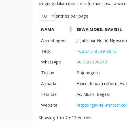
Murah
bingung dalam mencari informasi jasa sewa m
entries per page
NAMA
SEWA MOBIL GAVRIEL
Alamat agent
Jl. Jatiluhur No.56 Nges
Telp.
+62 813-8739-6813
WhatsApp
081387396813
Tujuan
Bojonegoro
Armada
Hiace, Innova reborn, Ava
Fasilitas
Ac, Musik, Bagasi
Website
https://gavriel-rentcar.co
Showing 1 to 7 of 7 entries