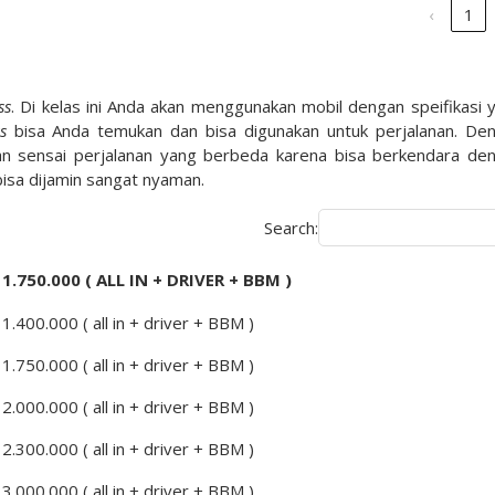
‹
1
ss
. Di kelas ini Anda akan menggunakan mobil dengan speifikasi 
s
bisa Anda temukan dan bisa digunakan untuk perjalanan. De
an sensai perjalanan yang berbeda karena bisa berkendara de
sa dijamin sangat nyaman.
Search:
 1.750.000 ( ALL IN + DRIVER + BBM )
 1.400.000 ( all in + driver + BBM )
 1.750.000 ( all in + driver + BBM )
 2.000.000 ( all in + driver + BBM )
 2.300.000 ( all in + driver + BBM )
 3.000.000 ( all in + driver + BBM )