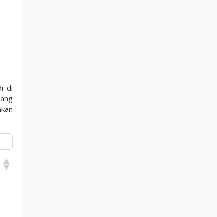
i di
mang
akan