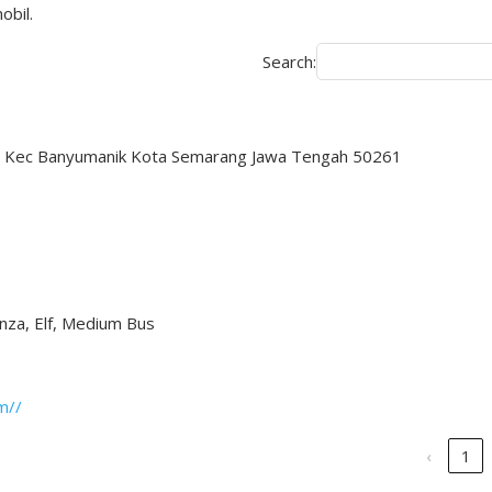
obil.
Search:
rep Kec Banyumanik Kota Semarang Jawa Tengah 50261
nza, Elf, Medium Bus
m//
‹
1