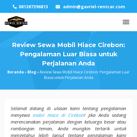
Skip
081387396813
admin@gavriel-rentcar.com
to
content
Review Sewa Mobil Hiace Cirebon:
Pengalaman Luar Biasa untuk
Perjalanan Anda
Beranda
»
Blog
»
Review Sewa Mobil Hiace Cirebon: Pengalaman Luar
Biasa untuk Perjalanan Anda
Review
Selamat datang di ulasan kami tentang pengalaman
Sewa
menyewa
mobil Hiace di Cirebon
! Jika Anda sedang
Mobil
merencanakan perjalanan dengan keluarga besar atau
Hiace
rombongan teman, Anda mungkin tertarik untuk
Cirebon:
mengetahui lebih lanjut tentang pengalaman kami