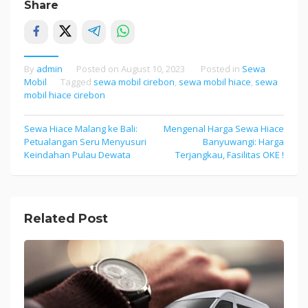
Share
By
admin
Posted on
August 10, 2023
Posted in
Sewa
Mobil
Tagged
sewa mobil cirebon
,
sewa mobil hiace
,
sewa
mobil hiace cirebon
Sewa Hiace Malang ke Bali:
Mengenal Harga Sewa Hiace
Post
Petualangan Seru Menyusuri
Banyuwangi: Harga
navigation
Keindahan Pulau Dewata
Terjangkau, Fasilitas OKE !
Related Post