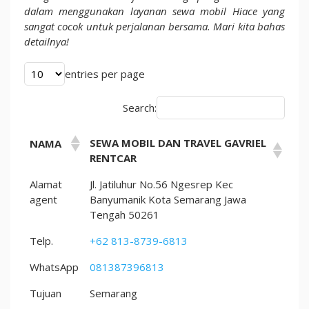
Pengalaman
dalam menggunakan layanan sewa mobil Hiace yang
Luar
sangat cocok untuk perjalanan bersama. Mari kita bahas
Biasa
detailnya!
untuk
Perjalanan
entries per page
Anda
Search:
SEWA MOBIL DAN TRAVEL GAVRIEL
NAMA
RENTCAR
Alamat
Jl. Jatiluhur No.56 Ngesrep Kec
agent
Banyumanik Kota Semarang Jawa
Tengah 50261
Telp.
+62 813-8739-6813
WhatsApp
081387396813
Tujuan
Semarang