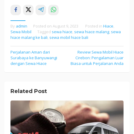
By
admin
Posted on
August 9, 2023
Posted in
Hiace
,
Sewa Mobil
Tagged
sewa hiace
,
sewa hiace malang
,
sewa
hiace malang ke bali
,
sewa mobil hiace bali
Perjalanan Aman dari
Review Sewa Mobil Hiace
Post
Surabaya ke Banyuwangi
Cirebon: Pengalaman Luar
navigation
dengan Sewa Hiace
Biasa untuk Perjalanan Anda
Related Post