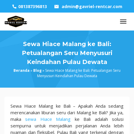
Skip
081387396813
admin@gavriel-rentcar.com
to
content
Sewa Hiace Malang ke Bali:
Petualangan Seru Menyusuri
Keindahan Pulau Dewata
Beranda
»
Blog
»
Sewa Hiace Malang ke Bali: Petualangan Seru
Menyusuri Keindahan Pulau Dewata
Sewa
Sewa Hiace Malang ke Bali – Apakah Anda sedang
Hiace
merencanakan liburan seru dari Malang ke Bali? Jika ya,
Malang
maka
sewa Hiace Malang
ke Bali adalah solusi
ke
sempurna untuk menjadikan perjalanan Anda lebih
Bali:
nyaman dan fleksibel. Pulau Bali yang terkenal dengan