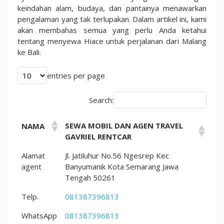
Petualangan
keindahan alam, budaya, dan pantainya menawarkan
Seru
pengalaman yang tak terlupakan. Dalam artikel ini, kami
Menyusuri
akan membahas semua yang perlu Anda ketahui
Keindahan
tentang menyewa Hiace untuk perjalanan dari Malang
Pulau
ke Bali.
Dewata
entries per page
Search:
SEWA MOBIL DAN AGEN TRAVEL
NAMA
GAVRIEL RENTCAR
Alamat
Jl. Jatiluhur No.56 Ngesrep Kec
agent
Banyumanik Kota Semarang Jawa
Tengah 50261
Telp.
081387396813
WhatsApp
081387396813