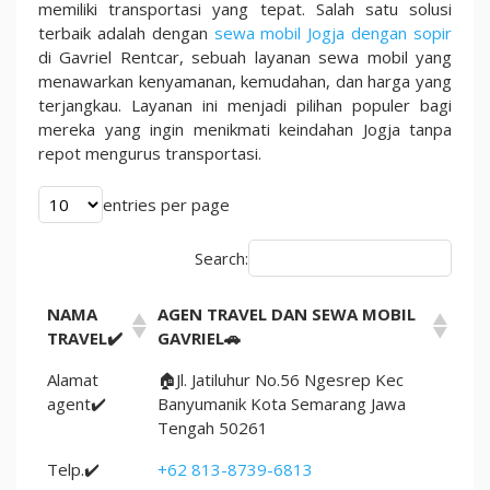
Murah
memiliki transportasi yang tepat. Salah satu solusi
Terjamin
terbaik adalah dengan
sewa mobil Jogja dengan sopir
100%
di Gavriel Rentcar, sebuah layanan sewa mobil yang
menawarkan kenyamanan, kemudahan, dan harga yang
terjangkau. Layanan ini menjadi pilihan populer bagi
mereka yang ingin menikmati keindahan Jogja tanpa
repot mengurus transportasi.
entries per page
Search:
NAMA
AGEN TRAVEL DAN SEWA MOBIL
TRAVEL✔️
GAVRIEL🚗
Alamat
🏠Jl. Jatiluhur No.56 Ngesrep Kec
agent✔️
Banyumanik Kota Semarang Jawa
Tengah 50261
Telp.✔️
+62 813-8739-6813