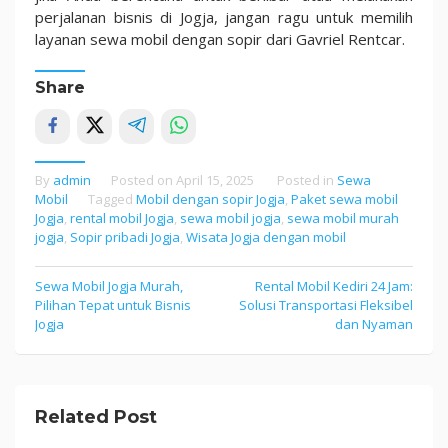
perjalanan bisnis di Jogja, jangan ragu untuk memilih
layanan sewa mobil dengan sopir dari Gavriel Rentcar.
Share
By
admin
Posted on
April 15, 2025
Posted in
Sewa
Mobil
Tagged
Mobil dengan sopir Jogja
,
Paket sewa mobil
Jogja
,
rental mobil Jogja
,
sewa mobil jogja
,
sewa mobil murah
jogja
,
Sopir pribadi Jogja
,
Wisata Jogja dengan mobil
Sewa Mobil Jogja Murah,
Rental Mobil Kediri 24 Jam:
Post
Pilihan Tepat untuk Bisnis
Solusi Transportasi Fleksibel
navigation
Jogja
dan Nyaman
Related Post