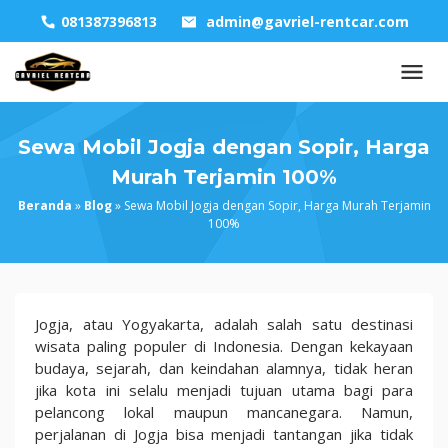
Skip
081387396813
admin@gavriel-rentcar.com
to
content
Sewa Mobil Jogja dengan Sopir, Harga
Murah Terjamin 100%
Beranda
»
Blog
»
Sewa Mobil Jogja dengan Sopir, Harga Murah Terjamin
100%
Sewa
Jogja, atau Yogyakarta, adalah salah satu destinasi
Mobil
wisata paling populer di Indonesia. Dengan kekayaan
Jogja
budaya, sejarah, dan keindahan alamnya, tidak heran
dengan
jika kota ini selalu menjadi tujuan utama bagi para
Sopir,
pelancong lokal maupun mancanegara. Namun,
Harga
perjalanan di Jogja bisa menjadi tantangan jika tidak