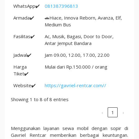
WhatsApp✔️
081387396813
Armada✔️
🚗Hiace, Innova Reborn, Avanza, Elf,
Medium Bus
Fasilitas✔️
Ac, Musik, Bagasi, Door to Door,
Antar Jemput Bandara
Jadwal✔️
Jam 09.00, 12.00, 17.00, 22.00
Harga
Mulai dari Rp.150.000 / orang
Tiket✔️
Website✔️
https://gavriel-rentcar.com//
Showing 1 to 8 of 8 entries
‹
1
›
Menggunakan layanan sewa mobil dengan sopir di
Gavriel Rentcar memberikan berbagai keuntungan.