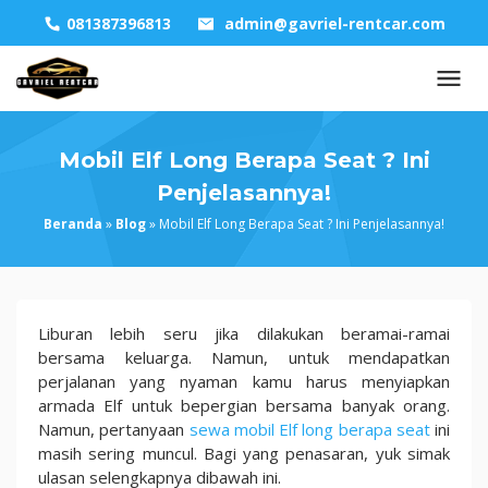
Skip
081387396813
admin@gavriel-rentcar.com
to
content
Mobil Elf Long Berapa Seat ? Ini
Penjelasannya!
Beranda
»
Blog
»
Mobil Elf Long Berapa Seat ? Ini Penjelasannya!
Mobil
Liburan lebih seru jika dilakukan beramai-ramai
Elf
bersama keluarga. Namun, untuk mendapatkan
Long
perjalanan yang nyaman kamu harus menyiapkan
Berapa
armada Elf untuk bepergian bersama banyak orang.
Seat
Namun, pertanyaan
sewa mobil Elf long berapa seat
ini
?
masih sering muncul. Bagi yang penasaran, yuk simak
Ini
ulasan selengkapnya dibawah ini.