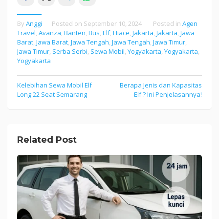
By
Anggi
Posted on
September 10, 2024
Posted in
Agen
Travel
,
Avanza
,
Banten
,
Bus
,
Elf
,
Hiace
,
Jakarta
,
Jakarta
,
Jawa
Barat
,
Jawa Barat
,
Jawa Tengah
,
Jawa Tengah
,
Jawa Timur
,
Jawa Timur
,
Serba Serbi
,
Sewa Mobil
,
Yogyakarta
,
Yogyakarta
,
Yogyakarta
Kelebihan Sewa Mobil Elf
Berapa Jenis dan Kapasitas
Post
Long 22 Seat Semarang
Elf ? Ini Penjelasannya!
navigation
Related Post