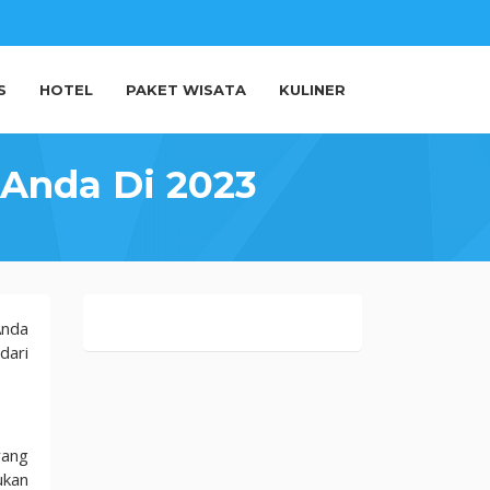
S
HOTEL
PAKET WISATA
KULINER
 Anda Di 2023
Anda
dari
yang
ukan