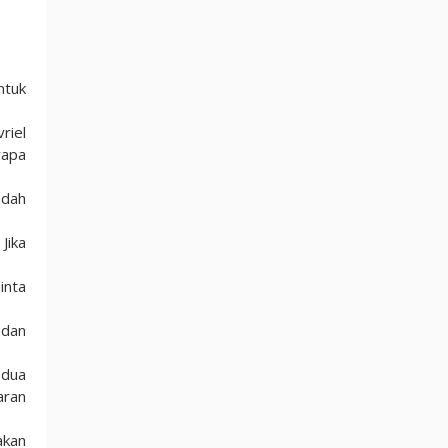
ntuk
riel
rapa
udah
Jika
inta
 dan
 dua
aran
akan