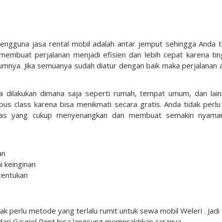
pengguna jasa rental mobil adalah antar jemput sehingga Anda t
 membuat perjalanan menjadi efisien dan lebih cepat karena tin
elumnya. Jika semuanya sudah diatur dengan baik maka perjalanan 
sa dilakukan dimana saja seperti rumah, tempat umum, dan lain
s class karena bisa menikmati secara gratis. Anda tidak perlu 
litas yang cukup menyenangkan dan membuat semakin nyama
an
 keinginan
tentukan
idak perlu metode yang terlalu rumit untuk sewa mobil Weleri . Jadi
dari Gavriel Rent bisa langsung mempraktikan caranya.