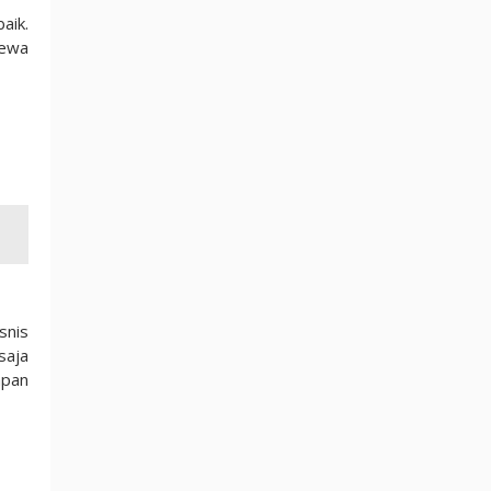
aik.
sewa
snis
saja
apan