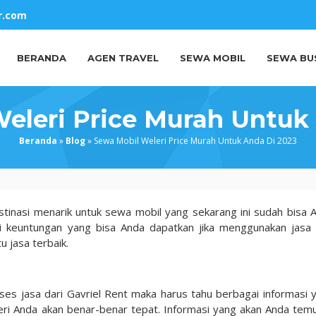
r.com
BERANDA
AGEN TRAVEL
SEWA MOBIL
SEWA BU
eleri Price Murah Untuk
Beranda
»
Blog
»
Sewa Mobil Weleri Price Murah Untuk Anda Di 2023
tinasi menarik untuk sewa mobil yang sekarang ini sudah bisa 
li keuntungan yang bisa Anda dapatkan jika menggunakan jasa 
u jasa terbaik.
ses jasa dari Gavriel Rent maka harus tahu berbagai informasi 
leri Anda akan benar-benar tepat. Informasi yang akan Anda tem