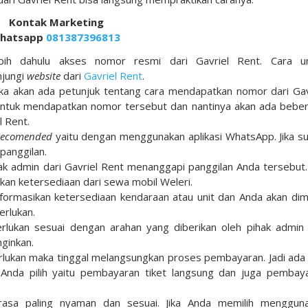
Kontak Marketing
hatsapp
081387396813
bih dahulu akses nomor resmi dari Gavriel Rent. Cara u
jungi
website
dari
Gavriel Rent
.
ka akan ada petunjuk tentang cara mendapatkan nomor dari Gav
n untuk mendapatkan nomor tersebut dan nantinya akan ada bebe
l Rent.
recomended
yaitu dengan menggunakan aplikasi WhatsApp. Jika s
panggilan.
k admin dari Gavriel Rent menanggapi panggilan Anda tersebut. 
kan ketersediaan dari sewa mobil Weleri.
formasikan ketersediaan kendaraan atau unit dan Anda akan dim
erlukan.
perlukan sesuai dengan arahan yang diberikan oleh pihak admin
ginkan.
erlukan maka tinggal melangsungkan proses pembayaran. Jadi ada
nda pilih yaitu pembayaran tiket langsung dan juga pembay
rasa paling nyaman dan sesuai. Jika Anda memilih menggun