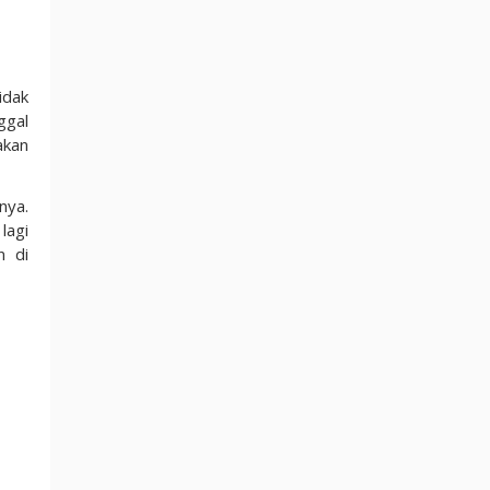
idak
ggal
akan
nya.
lagi
n di