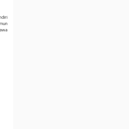
diri
amun
bawa