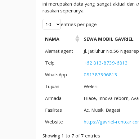
Di
ini merupakan data yang sangat aktual dan
u
2023
rasakan sepenunya.
entries per page
NAMA
SEWA MOBIL GAVRIEL
Alamat agent
Jl. Jatiluhur No.56 Nges
Telp.
+62 813-8739-6813
WhatsApp
081387396813
Tujuan
Weleri
Armada
Hiace, Innova reborn, Ava
Fasilitas
Ac, Musik, Bagasi
Website
https://gavriel-rentcar.co
Showing 1 to 7 of 7 entries