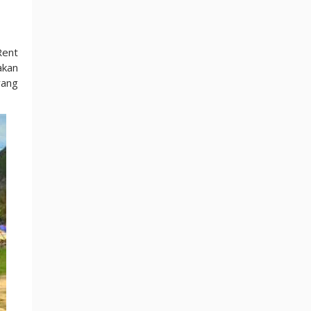
Rent
akan
yang