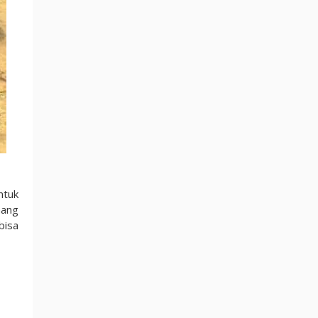
ntuk
mang
bisa