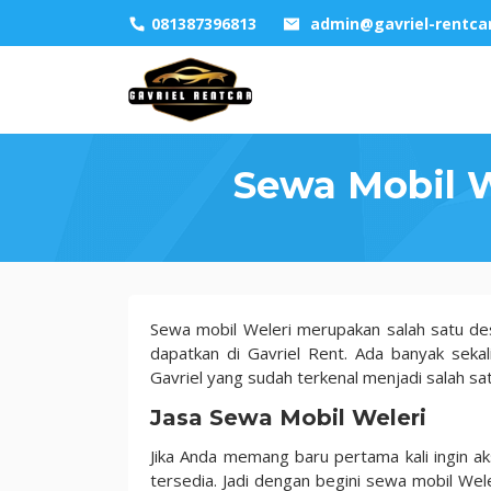
Skip
081387396813
admin@gavriel-rentca
to
content
Sewa Mobil W
Sewa
Sewa mobil Weleri merupakan salah satu des
Mobil
dapatkan di Gavriel Rent. Ada banyak seka
Weleri
Gavriel yang sudah terkenal menjadi salah sat
Price
Jasa Sewa Mobil Weleri
Murah
Untuk
Jika Anda memang baru pertama kali ingin ak
Anda
tersedia. Jadi dengan begini sewa mobil We