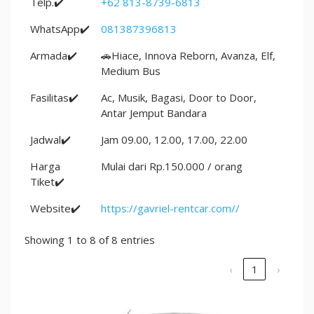
Telp.✔️
+62 813-8739-6813
WhatsApp✔️
081387396813
Armada✔️
🚗Hiace, Innova Reborn, Avanza, Elf,
Medium Bus
Fasilitas✔️
Ac, Musik, Bagasi, Door to Door,
Antar Jemput Bandara
Jadwal✔️
Jam 09.00, 12.00, 17.00, 22.00
Harga
Mulai dari Rp.150.000 / orang
Tiket✔️
Website✔️
https://gavriel-rentcar.com//
Showing 1 to 8 of 8 entries
‹
1
›