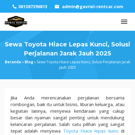
Skip
081387396813
admin@gavriel-rentcar.com
to
content
Sewa Toyota Hiace Lepas Kunci, Solusi
Perjalanan Jarak Jauh 2025
Beranda
»
Blog
»
Sewa Toyota Hiace Lepas Kunci, Solusi Perjalanan Jarak
Jauh 2025
Sewa
Jika Anda merencanakan perjalanan bersama
Toyota
rombongan, baik itu untuk bisnis, liburan keluarga, atau
Hiace
kegiatan lainnya, menyewa kendaraan yang cukup
Lepas
besar dan nyaman sangat penting untuk mendukung
Kunci,
kelancaran perjalanan. Salah satu pilihan yang sangat
Solusi
tepat adalah menyewa
Toyota Hiace lepas kunci
di