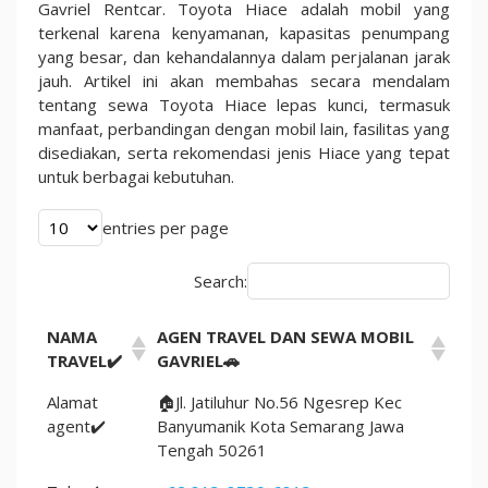
Perjalanan
Gavriel Rentcar. Toyota Hiace adalah mobil yang
Jarak
terkenal karena kenyamanan, kapasitas penumpang
Jauh
yang besar, dan kehandalannya dalam perjalanan jarak
2025
jauh. Artikel ini akan membahas secara mendalam
tentang sewa Toyota Hiace lepas kunci, termasuk
manfaat, perbandingan dengan mobil lain, fasilitas yang
disediakan, serta rekomendasi jenis Hiace yang tepat
untuk berbagai kebutuhan.
entries per page
Search:
NAMA
AGEN TRAVEL DAN SEWA MOBIL
TRAVEL✔️
GAVRIEL🚗
Alamat
🏠Jl. Jatiluhur No.56 Ngesrep Kec
agent✔️
Banyumanik Kota Semarang Jawa
Tengah 50261