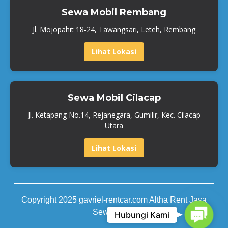
Sewa Mobil Rembang
Jl. Mojopahit 18-24, Tawangsari, Leteh, Rembang
Lihat Lokasi
Sewa Mobil Cilacap
Jl. Ketapang No.14, Rejanegara, Gumilir, Kec. Cilacap
Utara
Lihat Lokasi
Copyright 2025 gavriel-rentcar.com Altha Rent Jasa
Contact
Sewa Mobil
Hubungi Kami