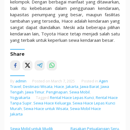
kelompok. Dengan berbagai manfaat yang ditawarkan,
baik itu kebebasan dalam penggunaan kendaraan,
kapasitas penumpang yang besar, maupun fasilitas
tambahan yang tersedia, Hiace adalah kendaraan yang
sangat dapat diandalkan. Meski ada beberapa pilihan
kendaraan lain, Toyota Hiace tetap menjadi salah satu
yang terbaik untuk keperluan sewa kendaraan besar.
Share
By
admin
Posted on
March 7, 2025
Posted in
Agen
Travel
,
Destinasi Wisata
,
Hiace
,
Jakarta
,
Jawa Barat
,
Jawa
Tengah
,
Jawa Timur
,
Penginapan
,
Sewa Mobil
,
Yogyakarta
Tagged
Rental Hiace Lepas Kunci
,
Rental Hiace
Tanpa Supir
,
Sewa Hiace Keluarga
,
Sewa Hiace Lepas Kunci
Murah
,
Sewa Hiace untuk Wisata
,
Sewa Mobil Hiace
Jakarta
Sewa Mobil untuk Mudik
Rasakan Petualangan Seru,
Post