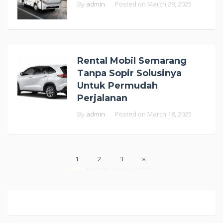
By
admin
Posted on
March 29, 2025
Rental Mobil Semarang
Tanpa Sopir Solusinya
Untuk Permudah
Perjalanan
By
admin
Posted on
March 18, 2025
Posts
1
2
3
»
pagination