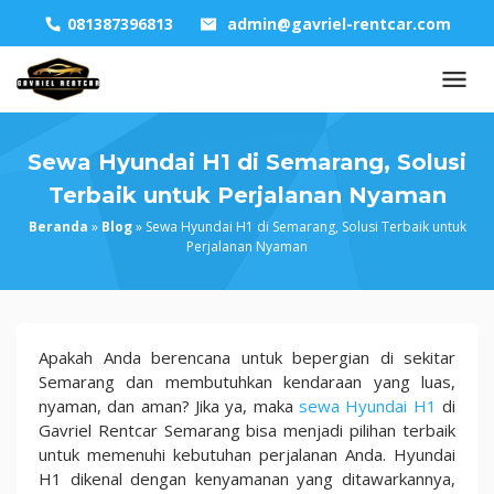
Skip
081387396813
admin@gavriel-rentcar.com
to
content
Sewa Hyundai H1 di Semarang, Solusi
Terbaik untuk Perjalanan Nyaman
Beranda
»
Blog
»
Sewa Hyundai H1 di Semarang, Solusi Terbaik untuk
Perjalanan Nyaman
Sewa
Apakah Anda berencana untuk bepergian di sekitar
Hyundai
Semarang dan membutuhkan kendaraan yang luas,
H1
nyaman, dan aman? Jika ya, maka
sewa Hyundai H1
di
di
Gavriel Rentcar Semarang bisa menjadi pilihan terbaik
Semarang,
untuk memenuhi kebutuhan perjalanan Anda. Hyundai
Solusi
H1 dikenal dengan kenyamanan yang ditawarkannya,