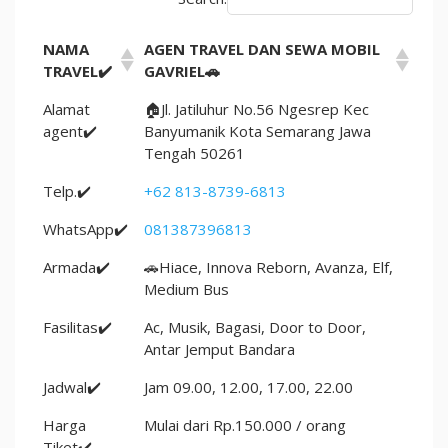
NAMA
AGEN TRAVEL DAN SEWA MOBIL
TRAVEL✔️
GAVRIEL🚗
Alamat
🏠Jl. Jatiluhur No.56 Ngesrep Kec
agent✔️
Banyumanik Kota Semarang Jawa
Tengah 50261
Telp.✔️
+62 813-8739-6813
WhatsApp✔️
081387396813
Armada✔️
🚗Hiace, Innova Reborn, Avanza, Elf,
Medium Bus
Fasilitas✔️
Ac, Musik, Bagasi, Door to Door,
Antar Jemput Bandara
Jadwal✔️
Jam 09.00, 12.00, 17.00, 22.00
Harga
Mulai dari Rp.150.000 / orang
Tiket✔️