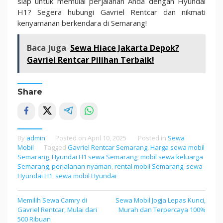
siap untuk memulai perjalanan Anda dengan Hyundai
H1? Segera hubungi Gavriel Rentcar dan nikmati
kenyamanan berkendara di Semarang!
Baca juga
Sewa Hiace Jakarta Depok?
Gavriel Rentcar Pilihan Terbaik!
Share
By
admin
Posted on
April 10, 2025
Posted in
Sewa
Mobil
Tagged
Gavriel Rentcar Semarang
,
Harga sewa mobil
Semarang
,
Hyundai H1 sewa Semarang
,
mobil sewa keluarga
Semarang
,
perjalanan nyaman
,
rental mobil Semarang
,
sewa
Hyundai H1
,
sewa mobil Hyundai
Memilih Sewa Camry di
Sewa Mobil Jogja Lepas Kunci,
Post
Gavriel Rentcar, Mulai dari
Murah dan Terpercaya 100%
navigation
500 Ribuan