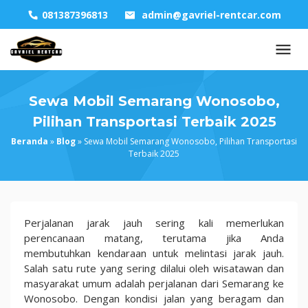
Skip
081387396813
admin@gavriel-rentcar.com
to
content
Sewa Mobil Semarang Wonosobo,
Pilihan Transportasi Terbaik 2025
Beranda
»
Blog
»
Sewa Mobil Semarang Wonosobo, Pilihan Transportasi
Terbaik 2025
Sewa
Perjalanan jarak jauh sering kali memerlukan
Mobil
perencanaan matang, terutama jika Anda
Semarang
membutuhkan kendaraan untuk melintasi jarak jauh.
Wonosobo,
Salah satu rute yang sering dilalui oleh wisatawan dan
Pilihan
masyarakat umum adalah perjalanan dari Semarang ke
Transportasi
Wonosobo. Dengan kondisi jalan yang beragam dan