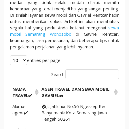
Terbaik
medan yang tidak selalu mudah dilalui, memilih
2025
kendaraan yang tepat menjadi hal yang sangat penting.
Di sinilah layanan sewa mobil dari Gavriel Rentcar hadir
untuk memberikan solusi. Artikel ini akan membahas
segala hal yang perlu Anda ketahui mengenai
sewa
mobil Semarang Wonosobo
di Gavriel Rentcar,
keuntungan, cara pemesanan, dan beberapa tips untuk
pengalaman perjalanan yang lebih nyaman.
entries per page
Search:
NAMA
AGEN TRAVEL DAN SEWA MOBIL
TRAVEL✔️
GAVRIEL🚗
Alamat
🏠Jl. Jatiluhur No.56 Ngesrep Kec
agent✔️
Banyumanik Kota Semarang Jawa
Tengah 50261