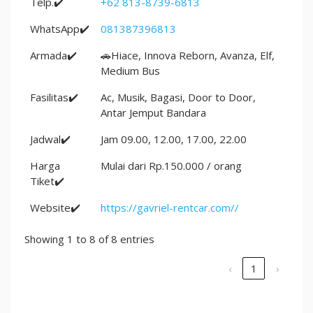
Telp.✔️
+62 813-8739-6813
WhatsApp✔️
081387396813
Armada✔️
🚗Hiace, Innova Reborn, Avanza, Elf,
Medium Bus
Fasilitas✔️
Ac, Musik, Bagasi, Door to Door,
Antar Jemput Bandara
Jadwal✔️
Jam 09.00, 12.00, 17.00, 22.00
Harga
Mulai dari Rp.150.000 / orang
Tiket✔️
Website✔️
https://gavriel-rentcar.com//
Showing 1 to 8 of 8 entries
‹
1
›