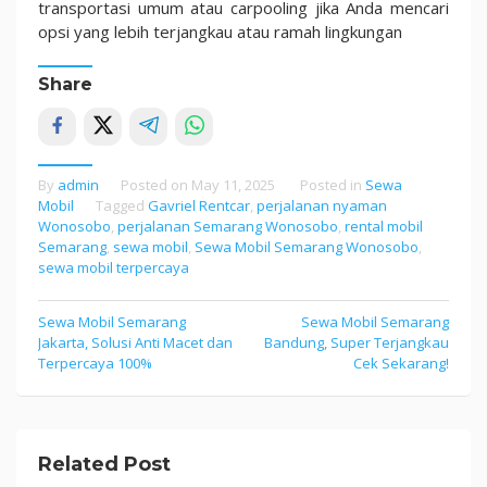
transportasi umum atau carpooling jika Anda mencari
opsi yang lebih terjangkau atau ramah lingkungan
Share
By
admin
Posted on
May 11, 2025
Posted in
Sewa
Mobil
Tagged
Gavriel Rentcar
,
perjalanan nyaman
Wonosobo
,
perjalanan Semarang Wonosobo
,
rental mobil
Semarang
,
sewa mobil
,
Sewa Mobil Semarang Wonosobo
,
sewa mobil terpercaya
Sewa Mobil Semarang
Sewa Mobil Semarang
Post
Jakarta, Solusi Anti Macet dan
Bandung, Super Terjangkau
navigation
Terpercaya 100%
Cek Sekarang!
Related Post