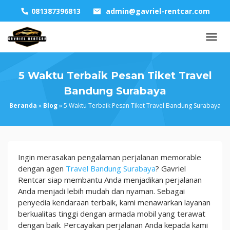
Skip
081387396813
admin@gavriel-rentcar.com
to
content
5 Waktu Terbaik Pesan Tiket Travel
Bandung Surabaya
Beranda
»
Blog
»
5 Waktu Terbaik Pesan Tiket Travel Bandung Surabaya
5
Ingin merasakan pengalaman perjalanan memorable
Waktu
dengan agen
Travel Bandung Surabaya
? Gavriel
Terbaik
Rentcar siap membantu Anda menjadikan perjalanan
Pesan
Anda menjadi lebih mudah dan nyaman. Sebagai
Tiket
penyedia kendaraan terbaik, kami menawarkan layanan
Travel
berkualitas tinggi dengan armada mobil yang terawat
Bandung
dengan baik. Percayakan perjalanan Anda kepada kami