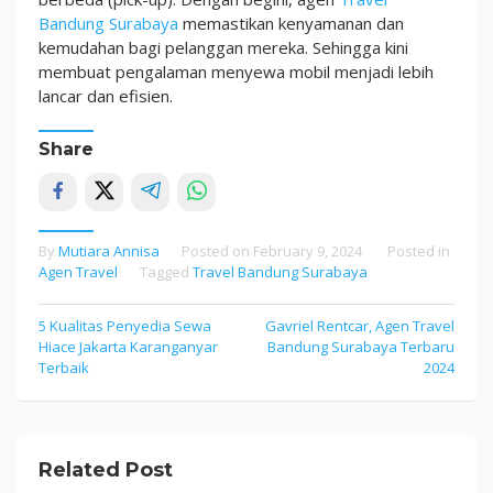
Bandung Surabaya
memastikan kenyamanan dan
kemudahan bagi pelanggan mereka. Sehingga kini
membuat pengalaman menyewa mobil menjadi lebih
lancar dan efisien.
Share
By
Mutiara Annisa
Posted on
February 9, 2024
Posted in
Agen Travel
Tagged
Travel Bandung Surabaya
5 Kualitas Penyedia Sewa
Gavriel Rentcar, Agen Travel
Post
Hiace Jakarta Karanganyar
Bandung Surabaya Terbaru
navigation
Terbaik
2024
Related Post