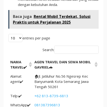
dengan kebutuhan Anda.
Baca juga
Rental Mobil Terdekat, Solusi
Praktis untuk Perjalanan 2025
entries per page
Search:
NAMA
AGEN TRAVEL DAN SEWA MOBIL
TRAVEL✔️
GAVRIEL🚗
Alamat
🏠Jl. Jatiluhur No.56 Ngesrep Kec
agent✔️
Banyumanik Kota Semarang Jawa
Tengah 50261
Telp.✔️
+62 813-8739-6813
WhatsApp✔️
081387396813