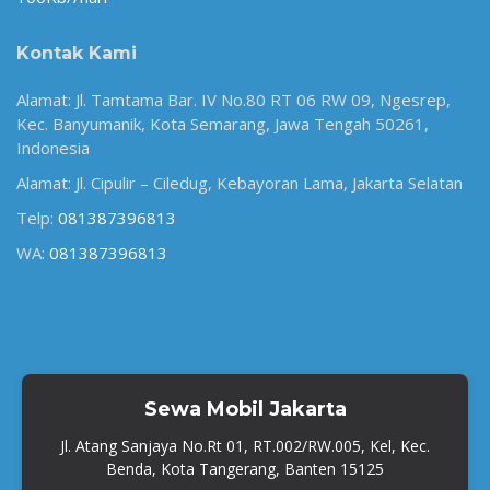
Kontak Kami
Alamat: Jl. Tamtama Bar. IV No.80 RT 06 RW 09, Ngesrep,
Kec. Banyumanik, Kota Semarang, Jawa Tengah 50261,
Indonesia
Alamat: Jl. Cipulir – Ciledug, Kebayoran Lama, Jakarta Selatan
Telp:
081387396813
WA:
081387396813
Sewa Mobil Jakarta
Jl. Atang Sanjaya No.Rt 01, RT.002/RW.005, Kel, Kec.
Benda, Kota Tangerang, Banten 15125