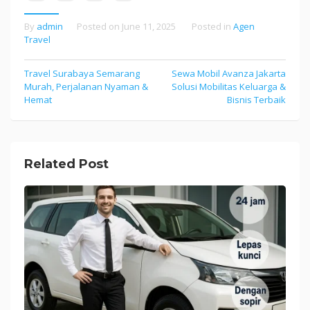
By
admin
Posted on
June 11, 2025
Posted in
Agen
Travel
Travel Surabaya Semarang
Sewa Mobil Avanza Jakarta
Post
Murah, Perjalanan Nyaman &
Solusi Mobilitas Keluarga &
navigation
Hemat
Bisnis Terbaik
Related Post