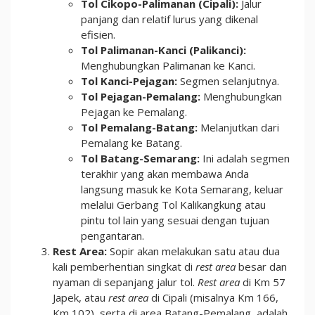
Tol Cikopo-Palimanan (Cipali):
Jalur
panjang dan relatif lurus yang dikenal
efisien.
Tol Palimanan-Kanci (Palikanci):
Menghubungkan Palimanan ke Kanci.
Tol Kanci-Pejagan:
Segmen selanjutnya.
Tol Pejagan-Pemalang:
Menghubungkan
Pejagan ke Pemalang.
Tol Pemalang-Batang:
Melanjutkan dari
Pemalang ke Batang.
Tol Batang-Semarang:
Ini adalah segmen
terakhir yang akan membawa Anda
langsung masuk ke Kota Semarang, keluar
melalui Gerbang Tol Kalikangkung atau
pintu tol lain yang sesuai dengan tujuan
pengantaran.
Rest Area:
Sopir akan melakukan satu atau dua
kali pemberhentian singkat di
rest area
besar dan
nyaman di sepanjang jalur tol.
Rest area
di Km 57
Japek, atau
rest area
di Cipali (misalnya Km 166,
Km 102), serta di area Batang-Pemalang, adalah