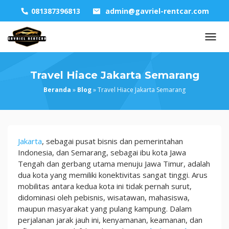
Skip
081387396813
admin@gavriel-rentcar.com
to
content
Travel Hiace Jakarta Semarang
Beranda
»
Blog
»
Travel Hiace Jakarta Semarang
Travel
Jakarta
, sebagai pusat bisnis dan pemerintahan
Hiace
Indonesia, dan Semarang, sebagai ibu kota Jawa
Jakarta
Tengah dan gerbang utama menuju Jawa Timur, adalah
Semarang
dua kota yang memiliki konektivitas sangat tinggi. Arus
mobilitas antara kedua kota ini tidak pernah surut,
didominasi oleh pebisnis, wisatawan, mahasiswa,
maupun masyarakat yang pulang kampung. Dalam
perjalanan jarak jauh ini, kenyamanan, keamanan, dan