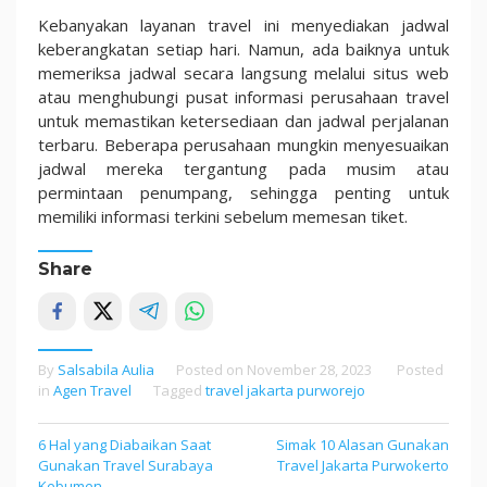
Kebanyakan layanan travel ini menyediakan jadwal
keberangkatan setiap hari. Namun, ada baiknya untuk
memeriksa jadwal secara langsung melalui situs web
atau menghubungi pusat informasi perusahaan travel
untuk memastikan ketersediaan dan jadwal perjalanan
terbaru. Beberapa perusahaan mungkin menyesuaikan
jadwal mereka tergantung pada musim atau
permintaan penumpang, sehingga penting untuk
memiliki informasi terkini sebelum memesan tiket.
Share
By
Salsabila Aulia
Posted on
November 28, 2023
Posted
in
Agen Travel
Tagged
travel jakarta purworejo
6 Hal yang Diabaikan Saat
Simak 10 Alasan Gunakan
Post
Gunakan Travel Surabaya
Travel Jakarta Purwokerto
navigation
Kebumen