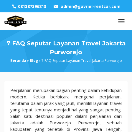
Skip
081387396813
admin@gavriel-rentcar.com
to
content
7 FAQ Seputar Layanan Travel Jakarta
Purworejo
Beranda
»
Blog
»
7 FAQ Seputar Layanan Travel Jakarta Purworejo
7
Perjalanan merupakan bagian penting dalam kehidupan
FAQ
modern. Ketika berbicara mengenai perjalanan,
Seputar
terutama dalam jarak yang jauh, memilih layanan travel
Layanan
yang tepat tentunya menjadi hal yang sangat penting.
Travel
Salah satu destinasi populer dalam perjalanan dari
Jakarta
Jakarta adalah Purworejo. Purworejo, sebuah
Purworejo
kabupaten yang terletak di Provinsi Jawa Tengah,