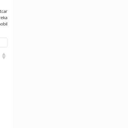
tcar
reka
obil