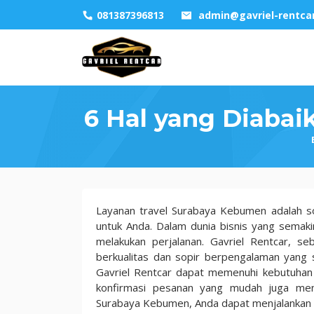
Skip
081387396813
admin@gavriel-rentca
to
content
6 Hal yang Diaba
6
Layanan travel Surabaya Kebumen adalah sol
Hal
untuk Anda. Dalam dunia bisnis yang semaki
yang
melakukan perjalanan. Gavriel Rentcar, s
Diabaikan
berkualitas dan sopir berpengalaman yang 
Saat
Gavriel Rentcar dapat memenuhi kebutuhan p
Gunakan
konfirmasi pesanan yang mudah juga men
Travel
Surabaya Kebumen, Anda dapat menjalankan pe