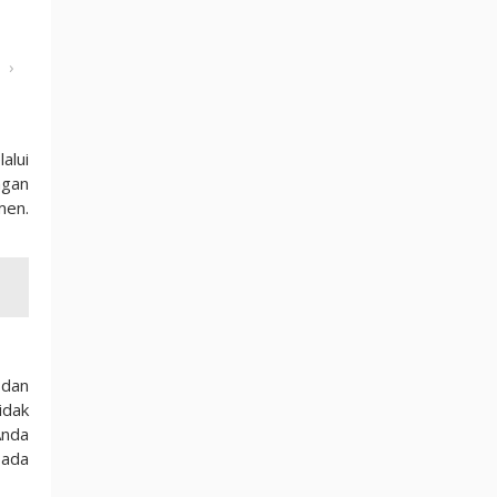
›
alui
ngan
men.
 dan
idak
Anda
pada