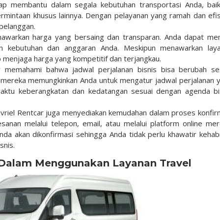
ap membantu dalam segala kebutuhan transportasi Anda, baik
ermintaan khusus lainnya. Dengan pelayanan yang ramah dan efis
pelanggan.
nawarkan harga yang bersaing dan transparan. Anda dapat mem
an kebutuhan dan anggaran Anda. Meskipun menawarkan lay
ap menjaga harga yang kompetitif dan terjangkau.
r memahami bahwa jadwal perjalanan bisnis bisa berubah se
u, mereka memungkinkan Anda untuk mengatur jadwal perjalanan 
waktu keberangkatan dan kedatangan sesuai dengan agenda bi
vriel Rentcar juga menyediakan kemudahan dalam proses konfir
nan melalui telepon, email, atau melalui platform online mer
da akan dikonfirmasi sehingga Anda tidak perlu khawatir kehab
snis.
n Dalam Menggunakan Layanan Travel