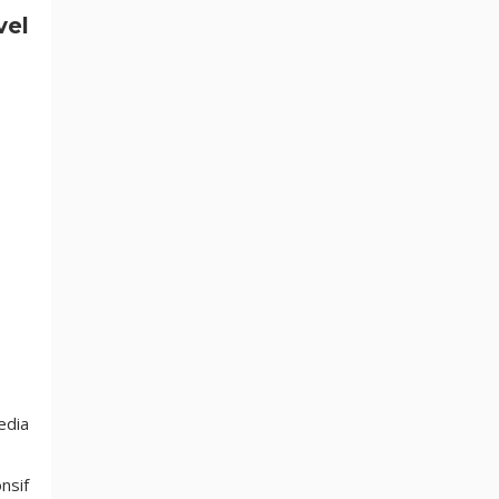
vel
edia
nsif