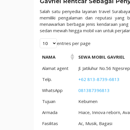
Gavriel Rentcar Sebagai Pen
Salah satu penyedia layanan travel Surabay
memiliki pengalaman dan reputasi yang ba
menawarkan berbagai jenis kendaraan yang 
sedan mewah hingga mobil van untuk perjala
entries per page
NAMA
SEWA MOBIL GAVRIEL
Alamat agent
Jl. Jatiluhur No.56 Nges
Telp.
+62 813-8739-6813
WhatsApp
081387396813
Tujuan
Kebumen
Armada
Hiace, Innova reborn, Ava
Fasilitas
Ac, Musik, Bagasi