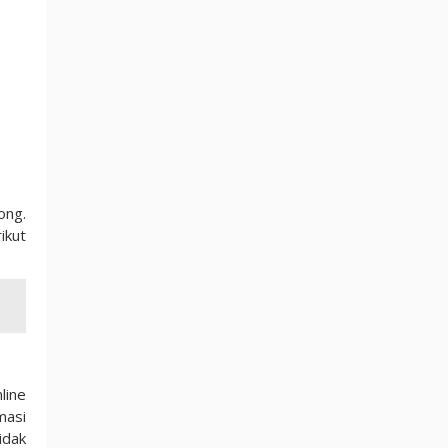
ong.
ikut
line
masi
idak