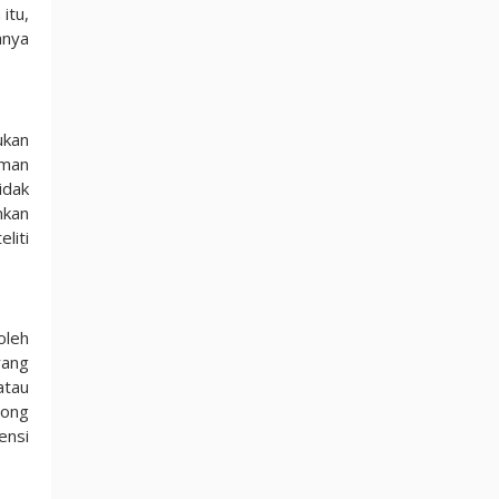
itu,
anya
ukan
aman
idak
nkan
liti
oleh
yang
atau
cong
ensi