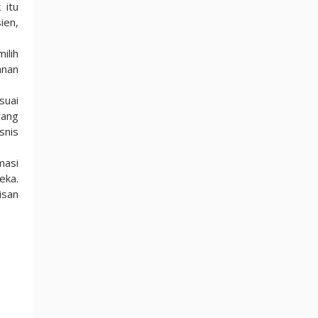
 itu
ien,
ilih
anan
suai
yang
snis
masi
eka.
isan