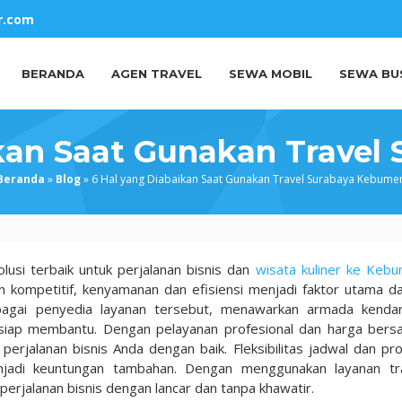
r.com
BERANDA
AGEN TRAVEL
SEWA MOBIL
SEWA BU
ikan Saat Gunakan Travel
Beranda
»
Blog
»
6 Hal yang Diabaikan Saat Gunakan Travel Surabaya Kebume
usi terbaik untuk perjalanan bisnis dan
wisata kuliner ke Keb
n kompetitif, kenyamanan dan efisiensi menjadi faktor utama d
ebagai penyedia layanan tersebut, menawarkan armada kenda
siap membantu. Dengan pelayanan profesional dan harga bersa
erjalanan bisnis Anda dengan baik. Fleksibilitas jadwal dan pr
jadi keuntungan tambahan. Dengan menggunakan layanan tr
rjalanan bisnis dengan lancar dan tanpa khawatir.