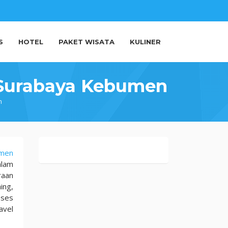
S
HOTEL
PAKET WISATA
KULINER
 Surabaya Kebumen
n
umen
alam
raan
ing,
oses
avel