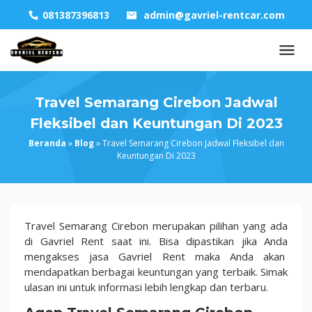
Skip
081387396813
admin@gavriel-rentcar.com
to
content
Travel Semarang Cirebon Jadwal
Fleksibel dan Keuntungan Di 2023
Beranda
»
Blog
»
Travel Semarang Cirebon Jadwal Fleksibel dan
Keuntungan Di 2023
Travel
Travel Semarang Cirebon merupakan pilihan yang ada
Semarang
di Gavriel Rent saat ini. Bisa dipastikan jika Anda
Cirebon
mengakses jasa Gavriel Rent maka Anda akan
Jadwal
mendapatkan berbagai keuntungan yang terbaik. Simak
Fleksibel
ulasan ini untuk informasi lebih lengkap dan terbaru.
dan