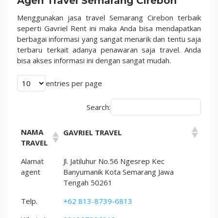
Agen Travel Semarang Cirebon
Keuntungan
Di
Menggunakan jasa travel Semarang Cirebon terbaik
2023
seperti Gavriel Rent ini maka Anda bisa mendapatkan
berbagai informasi yang sangat menarik dan tentu saja
terbaru terkait adanya penawaran saja travel. Anda
bisa akses informasi ini dengan sangat mudah.
entries per page
Search:
NAMA
GAVRIEL TRAVEL
TRAVEL
Alamat
Jl. Jatiluhur No.56 Ngesrep Kec
agent
Banyumanik Kota Semarang Jawa
Tengah 50261
Telp.
+62 813-8739-6813