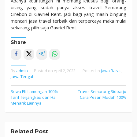
Adanya keuntungan ini memang khusus bagi orang-
orang yang sudah punya akses travel Semarang
Cirebon di Gavriel Rent. Jadi bagi yang masih bingung
mencari jasa travel terbaik dan terpercaya maka mulai
sekarang pilih saja Gavriel Rent.
Share
By
admin
Posted on
April 2, 2023
Posted in
Jawa Barat
,
Jawa Tengah
Sewa Elf Lamongan 100%
Travel Semarang Sidoarjo
Post
Tarif Terjangkau dan Hal
Cara Pesan Mudah 100%
navigation
Menarik Lainnya
Related Post