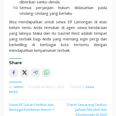
diberikan sanksi denda.
Semua perjanjian hukum didasarkan pada
Undang-Undang yang berlaku.
Bisa mendapatkan untuk sewa Elf Lamongan di atas
belum tentu Anda temukan di agen sewa kendaraan
yang lainnya. Maka dari itu Gavriel Rent adalah tempat
yang terbaik bagi Anda yang memang ingin pergi dan
berkeliling di berbagai kota tertentu dengan
mendapatkan kenyamanan terbaik.
Share
By
admin
Posted on
April 1, 2023
Posted in
Sewa
Mobil
Sewa Elf Tuban Fasilitas dan
Travel Semarang Cirebon
Post
Berbagai Kelebihan Nomor 1
Jadwal Fleksibel dan
navigation
Keuntungan Di 2023