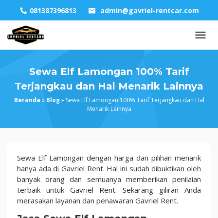
Skip
081387396813
admin@gavriel-rentcar.com
to
content
Sewa Elf Lamongan 100% Tarif
Terjangkau dan Hal Menarik Lainnya
Beranda
»
Blog
»
Sewa Elf Lamongan 100% Tarif Terjangkau dan Hal
Menarik Lainnya
Sewa
Sewa Elf Lamongan dengan harga dan pilihan menarik
Elf
hanya ada di Gavriel Rent. Hal ini sudah dibuktikan oleh
Lamongan
banyak orang dan semuanya memberikan penilaian
100%
terbaik untuk Gavriel Rent. Sekarang giliran Anda
Tarif
merasakan layanan dan penawaran Gavriel Rent.
Terjangkau