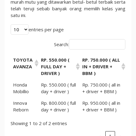
murah mutu yang ditawarkan betul- betul terbaik serta
telah teruji sebab banyak orang memilih kelas yang
satu ini.
entries per page
Search:
TOYOTA
RP. 550.000 (
RP. 750.000 ( ALL
AVANZA
FULL DAY +
IN + DRIVER +
DRIVER )
BBM )
Honda
Rp. 550.000 ( full
Rp. 750.000 ( all in
Mobillio
day + driver )
+ driver + BBM )
Innova
Rp. 800.000 ( full
Rp. 950.000 ( all in
Reborn
day + driver )
+ driver + BBM )
Showing 1 to 2 of 2 entries