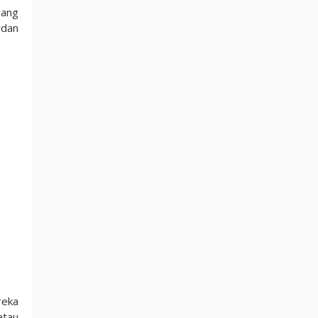
yang
 dan
reka
atau