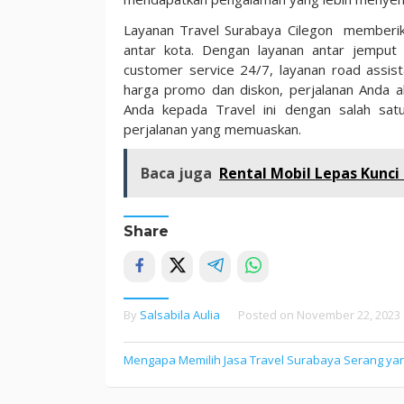
Layanan Travel Surabaya Cilegon memberika
antar kota. Dengan layanan antar jemput 
customer service 24/7, layanan road assis
harga promo dan diskon, perjalanan Anda a
Anda kepada Travel ini dengan salah sat
perjalanan yang memuaskan.
Baca juga
Rental Mobil Lepas Kunci
Share
By
Salsabila Aulia
Posted on
November 22, 2023
Mengapa Memilih Jasa Travel Surabaya Serang yan
Post
navigation