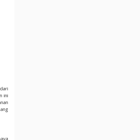
dari
 ini
anan
iang
baya