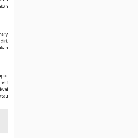
akan
rary
iri.
akan
apat
nsif
dwal
atau