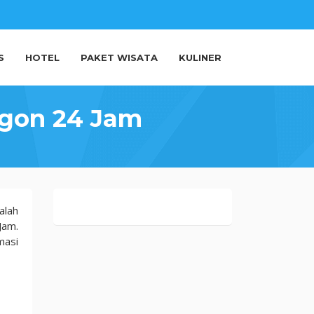
S
HOTEL
PAKET WISATA
KULINER
egon 24 Jam
alah
Jam.
masi