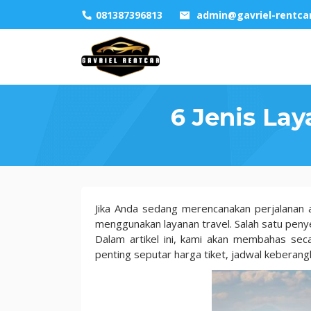
Skip
081387396813
admin@gavriel-rentca
to
content
6 Jenis La
6
Jika Anda sedang merencanakan perjalanan a
Jenis
menggunakan layanan travel. Salah satu peny
Layanan
Dalam artikel ini, kami akan membahas sec
Travel
penting seputar harga tiket, jadwal keberang
Surabaya
Cilegon
24