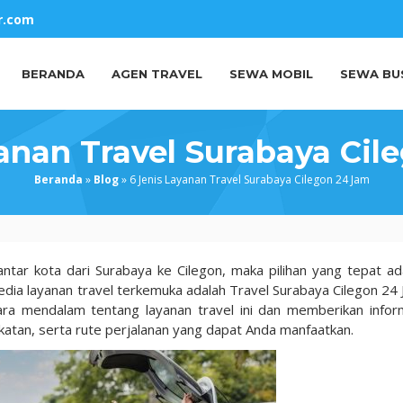
r.com
BERANDA
AGEN TRAVEL
SEWA MOBIL
SEWA BU
yanan Travel Surabaya Cil
Beranda
»
Blog
»
6 Jenis Layanan Travel Surabaya Cilegon 24 Jam
ntar kota dari Surabaya ke Cilegon, maka pilihan yang tepat ad
edia layanan travel terkemuka adalah Travel Surabaya Cilegon 24 
ara mendalam tentang layanan travel ini dan memberikan infor
katan, serta rute perjalanan yang dapat Anda manfaatkan.