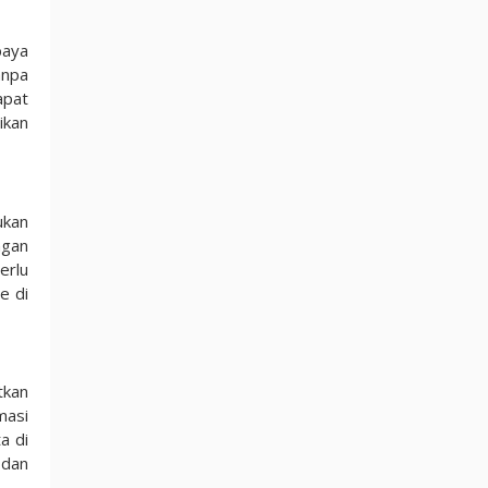
baya
anpa
apat
ikan
ukan
ngan
erlu
e di
tkan
masi
a di
 dan