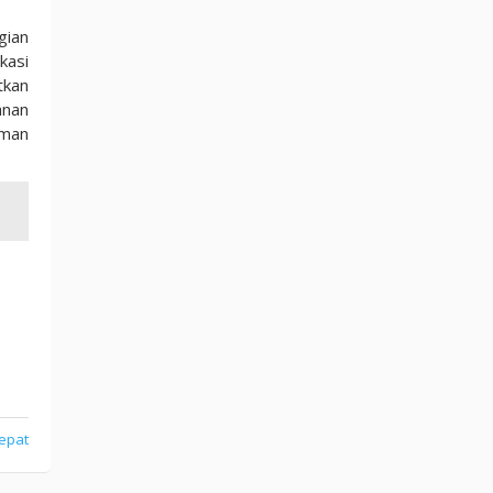
gian
kasi
tkan
anan
aman
Tepat