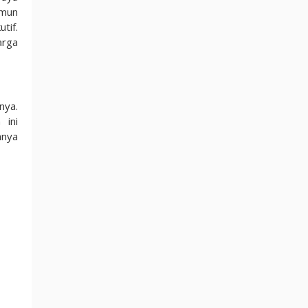
mun
tif.
arga
nya.
 ini
anya