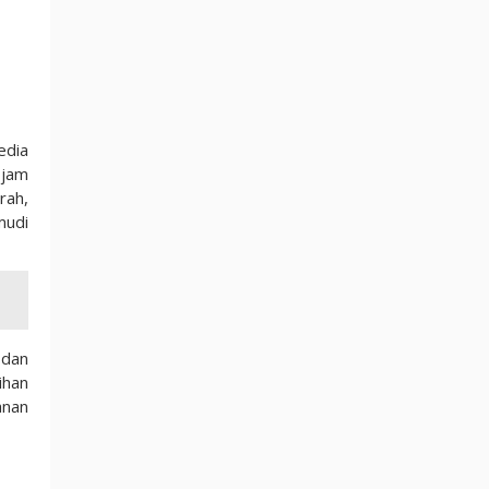
edia
 jam
rah,
mudi
 dan
ihan
anan