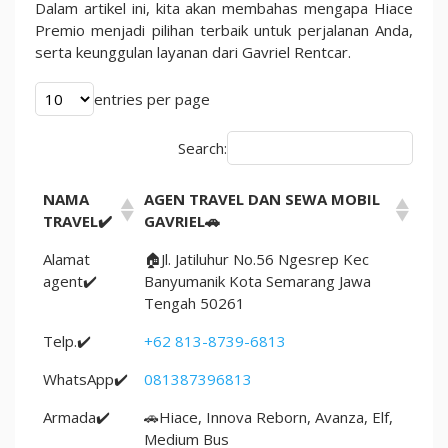
Rombongan
Dalam artikel ini, kita akan membahas mengapa Hiace
Premio menjadi pilihan terbaik untuk perjalanan Anda,
serta keunggulan layanan dari Gavriel Rentcar.
entries per page
Search:
NAMA
AGEN TRAVEL DAN SEWA MOBIL
TRAVEL✔️
GAVRIEL🚗
Alamat
🏠Jl. Jatiluhur No.56 Ngesrep Kec
agent✔️
Banyumanik Kota Semarang Jawa
Tengah 50261
Telp.✔️
+62 813-8739-6813
WhatsApp✔️
081387396813
Armada✔️
🚗Hiace, Innova Reborn, Avanza, Elf,
Medium Bus