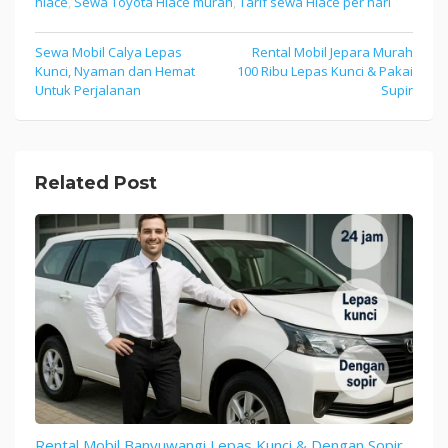
hiace
,
Sewa Toyota Hiace murah
,
Tarif sewa Hiace per hari
Sewa Mobil Calya Lepas
Rental Mobil Jepara Murah
Post
Kunci, Nyaman dan Hemat
100 Ribu Lepas Kunci & Pakai
navigation
Untuk Perjalanan
Supir
Related Post
Rental Mobil Banyuwangi Lepas Kunci & Dengan Sopir