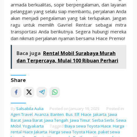
armada berkualitas, sopir berpengalaman, dan layanan
pelanggan yang selalu siap membantu, perjalanan Anda
akan menjadi pengalaman yang tak terlupakan. Jangan
ragu untuk memilih Gavriel Rentcar sebagai mitra
transportasi Anda berikutnya. Segera hubungi mereka
dan nikmati perjalanan nyaman bersama Hiace Premio!
Baca juga
Rental Mobil Surabaya Murah
dan Terpercaya, Mulai 100 Ribuan Perhari
Share
By
Salsabila Aulia
Posted on
January 19, 2025
Posted in
Agen Travel
,
Avanza
,
Banten
,
Bus
,
Elf
,
Hiace
,
Jakarta
,
Jawa
Barat
,
Jawa Barat
,
Jawa Tengah
,
Jawa Timur
,
Serba Serbi
,
Sewa
Mobil
,
Yogyakarta
Tagged
Biaya sewa Toyota Hiace
,
Harga
rental Hiace Jakarta
,
Harga sewa Toyota Hiace
,
paket sewa