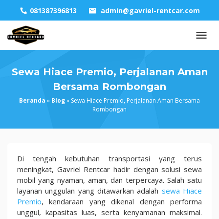
Skip
081387396813
admin@gavriel-rentcar.com
to
content
Sewa Hiace Premio, Perjalanan Aman
Bersama Rombongan
Beranda
»
Blog
»
Sewa Hiace Premio, Perjalanan Aman Bersama
Rombongan
Sewa
Di tengah kebutuhan transportasi yang terus
Hiace
meningkat, Gavriel Rentcar hadir dengan solusi sewa
Premio,
mobil yang nyaman, aman, dan terpercaya. Salah satu
Perjalanan
layanan unggulan yang ditawarkan adalah
sewa Hiace
Aman
Premio
, kendaraan yang dikenal dengan performa
Bersama
unggul, kapasitas luas, serta kenyamanan maksimal.