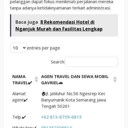
pelanggan dapat fokus menikmati perjalanan mereka
tanpa adanya ketidaknyamanan terkait administrasi.
Baca juga
8 Rekomendasi Hotel di
Nganjuk Murah dan Fasilitas Lengkap
entries per page
Search:
NAMA
AGEN TRAVEL DAN SEWA MOBIL
TRAVEL✔️
GAVRIEL🚗
Alamat
🏠Jl. Jatiluhur No.56 Ngesrep Kec
agent✔️
Banyumanik Kota Semarang Jawa
Tengah 50261
Telp.✔️
+62 813-8739-6813
WhatsApp✔️
081387396813