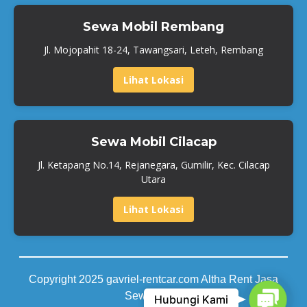
Sewa Mobil Rembang
Jl. Mojopahit 18-24, Tawangsari, Leteh, Rembang
Lihat Lokasi
Sewa Mobil Cilacap
Jl. Ketapang No.14, Rejanegara, Gumilir, Kec. Cilacap
Utara
Lihat Lokasi
Copyright 2025 gavriel-rentcar.com Altha Rent Jasa
Contact
Sewa Mobil
Hubungi Kami