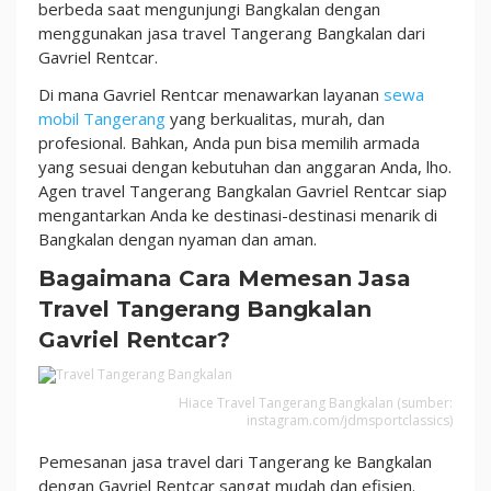
1
berbeda saat mengunjungi Bangkalan dengan
di
menggunakan jasa travel Tangerang Bangkalan dari
Indonesia!
Gavriel Rentcar.
Di mana Gavriel Rentcar menawarkan layanan
sewa
mobil Tangerang
yang berkualitas, murah, dan
profesional. Bahkan, Anda pun bisa memilih armada
yang sesuai dengan kebutuhan dan anggaran Anda, lho.
Agen travel Tangerang Bangkalan Gavriel Rentcar siap
mengantarkan Anda ke destinasi-destinasi menarik di
Bangkalan dengan nyaman dan aman.
Bagaimana Cara Memesan Jasa
Travel Tangerang Bangkalan
Gavriel Rentcar?
Hiace Travel Tangerang Bangkalan (sumber:
instagram.com/jdmsportclassics)
Pemesanan jasa travel dari Tangerang ke Bangkalan
dengan Gavriel Rentcar sangat mudah dan efisien.