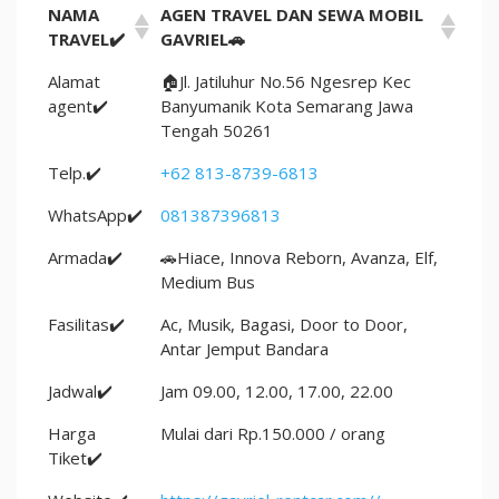
NAMA
AGEN TRAVEL DAN SEWA MOBIL
TRAVEL✔️
GAVRIEL🚗
Alamat
🏠Jl. Jatiluhur No.56 Ngesrep Kec
agent✔️
Banyumanik Kota Semarang Jawa
Tengah 50261
Telp.✔️
+62 813-8739-6813
WhatsApp✔️
081387396813
Armada✔️
🚗Hiace, Innova Reborn, Avanza, Elf,
Medium Bus
Fasilitas✔️
Ac, Musik, Bagasi, Door to Door,
Antar Jemput Bandara
Jadwal✔️
Jam 09.00, 12.00, 17.00, 22.00
Harga
Mulai dari Rp.150.000 / orang
Tiket✔️