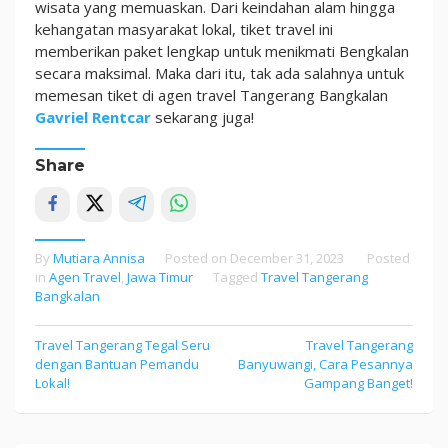
wisata yang memuaskan. Dari keindahan alam hingga
kehangatan masyarakat lokal, tiket travel ini
memberikan paket lengkap untuk menikmati Bengkalan
secara maksimal. Maka dari itu, tak ada salahnya untuk
memesan tiket di agen travel Tangerang Bangkalan
Gavriel Rentcar
sekarang juga!
Share
By
Mutiara Annisa
Posted on
December 31, 2023
Posted
in
Agen Travel
,
Jawa Timur
Tagged
Travel Tangerang
Bangkalan
Travel Tangerang Tegal Seru
Travel Tangerang
Post
dengan Bantuan Pemandu
Banyuwangi, Cara Pesannya
navigation
Lokal!
Gampang Banget!