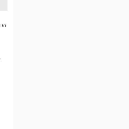
lah
n