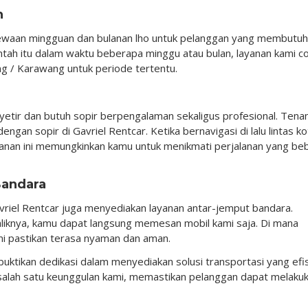
n
yewaan mingguan dan bulanan lho untuk pelanggan yang membutu
 Entah itu dalam waktu beberapa minggu atau bulan, layanan kami c
ng / Karawang untuk periode tertentu.
etir dan butuh sopir berpengalaman sekaligus profesional. Tena
gan sopir di Gavriel Rentcar. Ketika bernavigasi di lalu lintas ko
layanan ini memungkinkan kamu untuk menikmati perjalanan yang be
Bandara
Gavriel Rentcar juga menyediakan layanan antar-jemput bandara.
baliknya, kamu dapat langsung memesan mobil kami saja. Di mana
mi pastikan terasa nyaman dan aman.
uktikan dedikasi dalam menyediakan solusi transportasi yang efi
 salah satu keunggulan kami, memastikan pelanggan dapat melaku