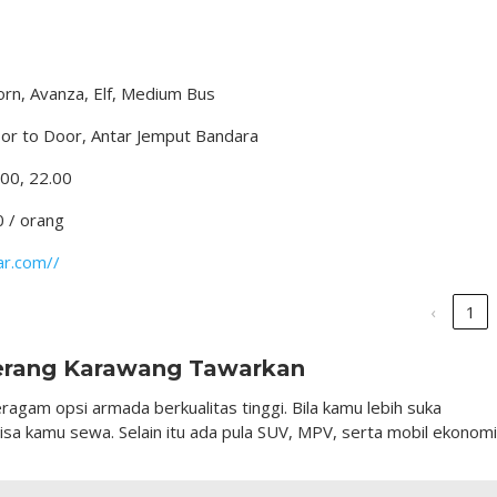
rn, Avanza, Elf, Medium Bus
oor to Door, Antar Jemput Bandara
.00, 22.00
0 / orang
ar.com//
‹
1
erang Karawang Tawarkan
gam opsi armada berkualitas tinggi. Bila kamu lebih suka
a kamu sewa. Selain itu ada pula SUV, MPV, serta mobil ekonomi