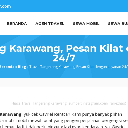
r.com
BERANDA
AGEN TRAVEL
SEWA MOBIL
SEWA BU
ng Karawang, Pesan Kilat
24/7
Beranda
»
Blog
»
Travel Tangerang Karawang, Pesan Kilat dengan Layanan 24/
Hiace Travel Tangerang Karawang (sumber: instagram.com/_fariezhaq)
 Karawang
, yuk cek Gavriel Rentcar! Kami punya banyak pilihan
 Ada mobil mobil mewah buat yang pengen perjalanan bergengsi se
hemat. Jadi, tidak perlu bingung lagi nyari kendaraan, ya! Gavriel