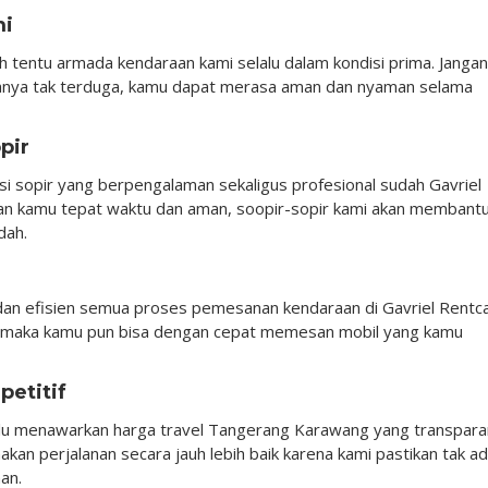
mi
ah tentu armada kendaraan kami selalu dalam kondisi prima. Jangan
asanya tak terduga, kamu dapat merasa aman dan nyaman selama
opir
si sopir yang berpengalaman sekaligus profesional sudah Gavriel
an kamu tepat waktu dan aman, soopir-sopir kami akan membant
dah.
 dan efisien semua proses pemesanan kendaraan di Gavriel Rentca
i, maka kamu pun bisa dengan cepat memesan mobil yang kamu
petitif
alu menawarkan harga travel Tangerang Karawang yang transpara
kan perjalanan secara jauh lebih baik karena kami pastikan tak a
an.