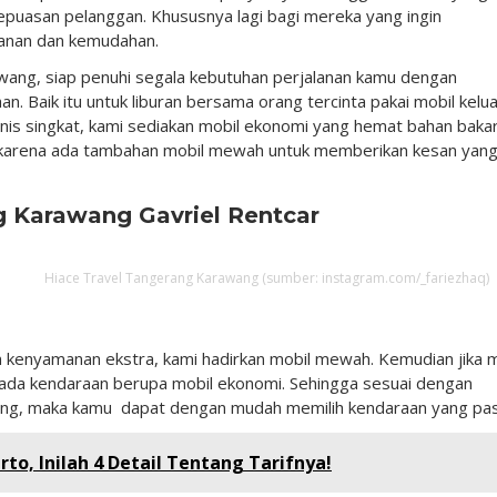
puasan pelanggan. Khususnya lagi bagi mereka yang ingin
anan dan kemudahan.
wang, siap penuhi segala kebutuhan perjalanan kamu dengan
. Baik itu untuk liburan bersama orang tercinta pakai mobil kelu
nis singkat, kami sediakan mobil ekonomi yang hemat bahan bakar
s karena ada tambahan mobil mewah untuk memberikan kesan yan
g Karawang Gavriel Rentcar
Hiace Travel Tangerang Karawang (sumber: instagram.com/_fariezhaq)
 kenyamanan ekstra, kami hadirkan mobil mewah. Kemudian jika 
mada kendaraan berupa mobil ekonomi. Sehingga sesuai dengan
ng, maka kamu dapat dengan mudah memilih kendaraan yang pas
to, Inilah 4 Detail Tentang Tarifnya!