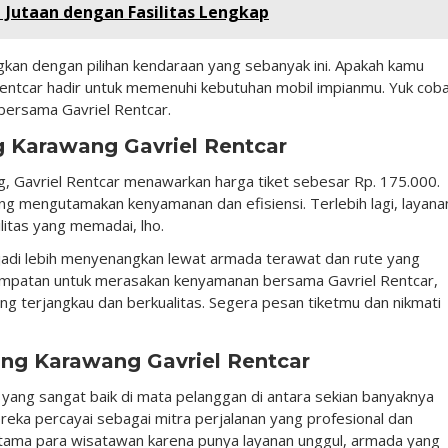
 Jutaan dengan Fasilitas Lengkap
kan dengan pilihan kendaraan yang sebanyak ini. Apakah kamu
Rentcar hadir untuk memenuhi kebutuhan mobil impianmu. Yuk coba
bersama Gavriel Rentcar.
g Karawang Gavriel Rentcar
, Gavriel Rentcar menawarkan harga tiket sebesar Rp. 175.000.
ang mengutamakan kenyamanan dan efisiensi. Terlebih lagi, layana
ilitas yang memadai, lho.
adi lebih menyenangkan lewat armada terawat dan rute yang
sempatan untuk merasakan kenyamanan bersama Gavriel Rentcar,
ng terjangkau dan berkualitas. Segera pesan tiketmu dan nikmati
ng Karawang Gavriel Rentcar
yang sangat baik di mata pelanggan di antara sekian banyaknya
ereka percayai sebagai mitra perjalanan yang profesional dan
n utama para wisatawan karena punya layanan unggul, armada yang