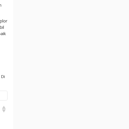
n
plor
il
aik
 Di