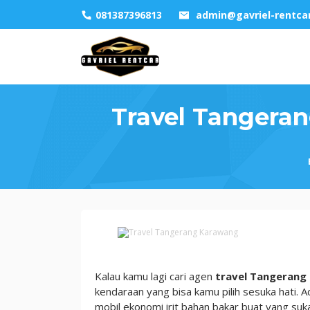
Skip
081387396813
admin@gavriel-rentca
to
content
Travel Tangera
Travel
Tangerang
Karawang,
Kalau kamu lagi cari agen
travel Tangerang
Pesan
kendaraan yang bisa kamu pilih sesuka hati.
Kilat
mobil ekonomi irit bahan bakar buat yang suka 
dengan