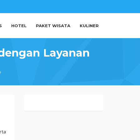
S
HOTEL
PAKET WISATA
KULINER
 dengan Layanan
7
rta