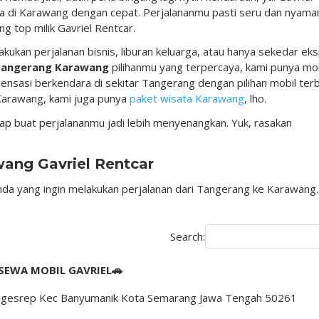
da di Karawang dengan cepat. Perjalananmu pasti seru dan nyama
g top milik Gavriel Rentcar.
kukan perjalanan bisnis, liburan keluarga, atau hanya sekedar eks
 Tangerang Karawang
pilihanmu yang terpercaya, kami punya mob
ensasi berkendara di sekitar Tangerang dengan pilihan mobil terb
 Karawang, kami juga punya
paket wisata Karawang
, lho.
 siap buat perjalananmu jadi lebih menyenangkan. Yuk, rasakan
ang Gavriel Rentcar
 Anda yang ingin melakukan perjalanan dari Tangerang ke Karawang.
Search:
SEWA MOBIL GAVRIEL🚗
56 Ngesrep Kec Banyumanik Kota Semarang Jawa Tengah 50261