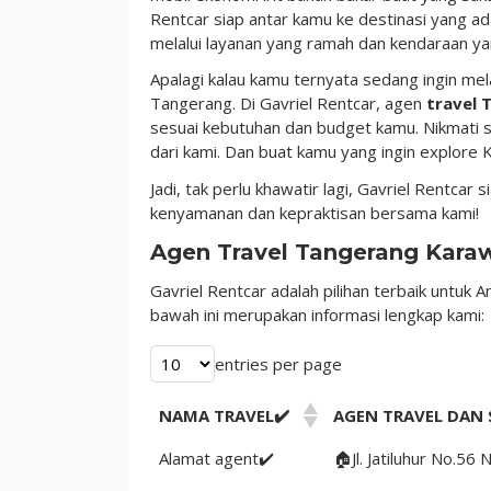
Rentcar siap antar kamu ke destinasi yang a
Layanan
melalui layanan yang ramah dan kendaraan yan
24/7
Apalagi kalau kamu ternyata sedang ingin mela
Tangerang. Di Gavriel Rentcar, agen
travel
sesuai kebutuhan dan budget kamu. Nikmati s
dari kami. Dan buat kamu yang ingin explore
Jadi, tak perlu khawatir lagi, Gavriel Rentcar
kenyamanan dan kepraktisan bersama kami!
Agen Travel Tangerang Karaw
Gavriel Rentcar adalah pilihan terbaik untuk
bawah ini merupakan informasi lengkap kami:
entries per page
NAMA TRAVEL✔️
AGEN TRAVEL DAN 
Alamat agent✔️
🏠Jl. Jatiluhur No.