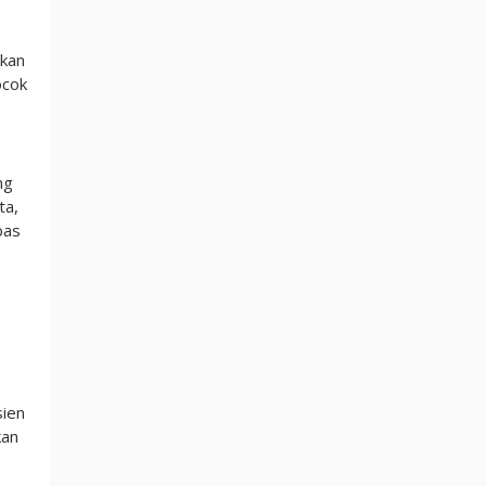
hkan
ocok
ng
ta,
bas
sien
kan