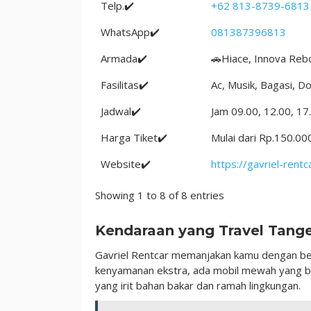
Telp.✔️
+62 813-8739-6813
WhatsApp✔️
081387396813
Armada✔️
🚗Hiace, Innova Rebo
Fasilitas✔️
Ac, Musik, Bagasi, D
Jadwal✔️
Jam 09.00, 12.00, 17
Harga Tiket✔️
Mulai dari Rp.150.00
Website✔️
https://gavriel-rentc
Showing 1 to 8 of 8 entries
Kendaraan yang Travel Tang
Gavriel Rentcar memanjakan kamu dengan bera
kenyamanan ekstra, ada mobil mewah yang bis
yang irit bahan bakar dan ramah lingkungan.