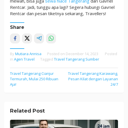
mewah, bisa juga
sewa hiace Tangerang
dari Gavriel
Rentcar. Jadi, tunggu apa lagi? Segera hubungi Gavriel
Rentcar dan pesan tiketnya sekarang, Travellers!
Share
By
Mutiara Annisa
Posted on
December 14, 2023
Posted
in
Agen Travel
Tagged
Travel Tangerang Sumber
Travel Tangerang Cianjur
Travel Tangerang Karawang,
Post
Termurah, Mulai 250 Ribuan
Pesan Kilat dengan Layanan
navigation
Aja!
24/7
Related Post