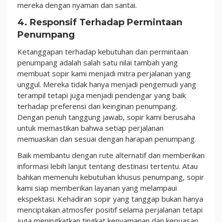
mereka dengan nyaman dan santai.
4. Responsif Terhadap Permintaan
Penumpang
Ketanggapan terhadap kebutuhan dan permintaan
penumpang adalah salah satu nilai tambah yang
membuat sopir kami menjadi mitra perjalanan yang
unggul. Mereka tidak hanya menjadi pengemudi yang
terampil tetapi juga menjadi pendengar yang baik
terhadap preferensi dan keinginan penumpang.
Dengan penuh tanggung jawab, sopir kami berusaha
untuk memastikan bahwa setiap perjalanan
memuaskan dan sesuai dengan harapan penumpang.
Baik membantu dengan rute alternatif dan memberikan
informasi lebih lanjut tentang destinasi tertentu. Atau
bahkan memenuhi kebutuhan khusus penumpang, sopir
kami siap memberikan layanan yang melampaui
ekspektasi. Kehadiran sopir yang tanggap bukan hanya
menciptakan atmosfer positif selama perjalanan tetapi
juga meningkatkan tingkat kenyamanan dan kepuasan