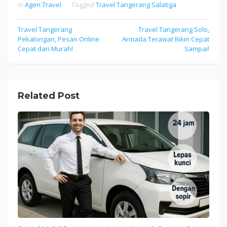
in
Agen Travel
Tagged
Travel Tangerang Salatiga
Travel Tangerang
Travel Tangerang Solo,
Post
Pekalongan, Pesan Online
Armada Terawat Bikin Cepat
navigation
Cepat dan Murah!
Sampai!
Related Post