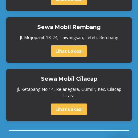
Sewa Mobil Rembang
Jl. Mojopahit 18-24, Tawangsari, Leteh, Rembang
Lihat Lokasi
Sewa Mobil Cilacap
Jl. Ketapang No.14, Rejanegara, Gumilir, Kec. Cilacap
Utara
Lihat Lokasi