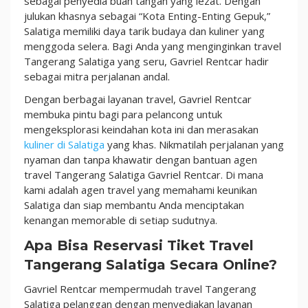
sebagai penyedia buah tangan yang lezat. Dengan
Tahun
julukan khasnya sebagai “Kota Enting-Enting Gepuk,”
Sekarang!
Salatiga memiliki daya tarik budaya dan kuliner yang
menggoda selera. Bagi Anda yang menginginkan travel
Tangerang Salatiga yang seru, Gavriel Rentcar hadir
sebagai mitra perjalanan andal.
Dengan berbagai layanan travel, Gavriel Rentcar
membuka pintu bagi para pelancong untuk
mengeksplorasi keindahan kota ini dan merasakan
kuliner di Salatiga
yang khas. Nikmatilah perjalanan yang
nyaman dan tanpa khawatir dengan bantuan agen
travel Tangerang Salatiga Gavriel Rentcar. Di mana
kami adalah agen travel yang memahami keunikan
Salatiga dan siap membantu Anda menciptakan
kenangan memorable di setiap sudutnya.
Apa Bisa Reservasi Tiket Travel
Tangerang Salatiga Secara Online?
Gavriel Rentcar mempermudah travel Tangerang
Salatiga pelanggan dengan menyediakan layanan