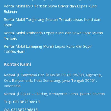
Rental Mobil BSD Terbaik Sewa Driver dan Lepas Kunci
Bulanan
Rental Mobil Tangerang Selatan Terbaik Lepas Kunci dan
Sopir
Rental Mobil Situbondo Lepas Kunci dan Sewa Sopir Murah
Terbaik
Rental Mobil Lumajang Murah Lepas Kunci dan Sopir
100Rb//hari
Kontak Kami
Alamat: Jl. Tamtama Bar. IV No.80 RT 06 RW 09, Ngesrep,
Kec. Banyumanik, Kota Semarang, Jawa Tengah 50261,
Indonesia
Alamat: Jl. Cipulir – Ciledug, Kebayoran Lama, Jakarta Selatan
Telp:
081387396813
WA:
081387396813