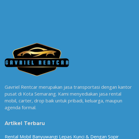
Gavriel Rentcar merupakan jasa transportasi dengan kantor
pusat di Kota Semarang. Kami menyediakan jasa rental
mobil, carter, drop baik untuk pribadi, keluarga, maupun
agenda formal.
Artikel Terbaru
Rental Mobil Banyuwangi Lepas Kunci & Dengan Sopir