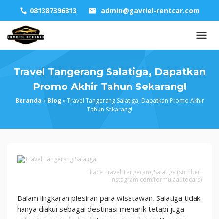
Skip
081387396813
admin@gavriel-rentcar.com
to
content
Travel Tangerang Salatiga, Dapatkan
Promo Akhir Tahun Sekarang!
Beranda
»
Blog
»
Travel Tangerang Salatiga, Dapatkan Promo Akhir
Tahun Sekarang!
Travel
Tangerang
Hiace Travel Tangerang Salatiga (sumber:
Salatiga,
instagram.com/formulaautocars)
Dapatkan
Dalam lingkaran plesiran para wisatawan, Salatiga tidak
Promo
hanya diakui sebagai destinasi menarik tetapi juga
Akhir