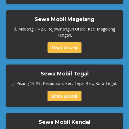
Sewa Mobil Magelang
Jl. Medang 17-27, Rejowinangun Utara, Kec. Magelang
Tengah,
Lihat Lokasi
Sewa Mobil Tegal
Jl. Pisang 19-29, Pekauman, Kec. Tegal Bar., Kota Tegal,
Lihat Lokasi
Sewa Mobil Kendal