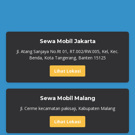
Sewa Mobil Jakarta
Jl. Atang Sanjaya No.Rt 01, RT.002/RW.005, Kel, Kec.
Benda, Kota Tangerang, Banten 15125
Lihat Lokasi
Sewa Mobil Malang
Jl. Cerme kecamatan pakisaji, Kabupaten Malang
Lihat Lokasi