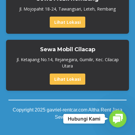
Jl. Mojopahit 18-24, Tawangsari, Leteh, Rembang
Lihat Lokasi
Sewa Mobil Cilacap
Jl. Ketapang No.14, Rejanegara, Gumilir, Kec. Cilacap
Utara
Lihat Lokasi
Copyright 2025 gavriel-rentcar.com Altha Rent Jasa
Contac
Sewa Mobil
Hubungi Kami