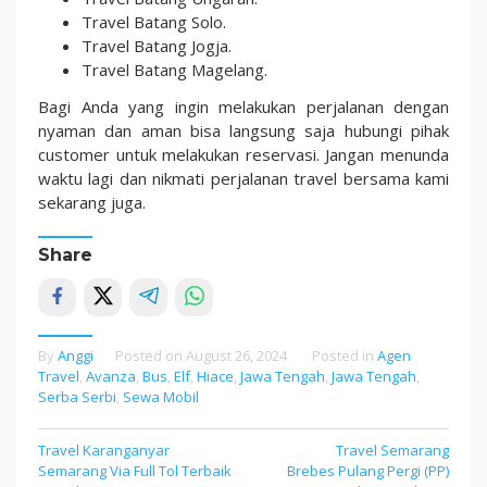
Travel Batang Solo.
Travel Batang Jogja.
Travel Batang Magelang.
Bagi Anda yang ingin melakukan perjalanan dengan
nyaman dan aman bisa langsung saja hubungi pihak
customer untuk melakukan reservasi. Jangan menunda
waktu lagi dan nikmati perjalanan travel bersama kami
sekarang juga.
Share
By
Anggi
Posted on
August 26, 2024
Posted in
Agen
Travel
,
Avanza
,
Bus
,
Elf
,
Hiace
,
Jawa Tengah
,
Jawa Tengah
,
Serba Serbi
,
Sewa Mobil
Travel Karanganyar
Travel Semarang
Post
Semarang Via Full Tol Terbaik
Brebes Pulang Pergi (PP)
navigation