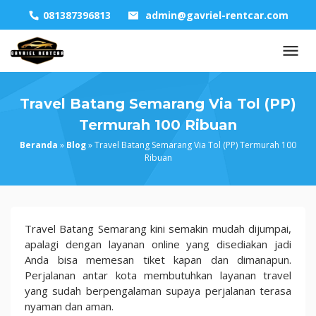
Skip
081387396813
admin@gavriel-rentcar.com
to
content
Travel Batang Semarang Via Tol (PP)
Termurah 100 Ribuan
Beranda
»
Blog
»
Travel Batang Semarang Via Tol (PP) Termurah 100
Ribuan
Travel
Travel Batang Semarang kini semakin mudah dijumpai,
Batang
apalagi dengan layanan online yang disediakan jadi
Semarang Via
Anda bisa memesan tiket kapan dan dimanapun.
Tol
Perjalanan antar kota membutuhkan layanan travel
(PP)
yang sudah berpengalaman supaya perjalanan terasa
Termurah
nyaman dan aman.