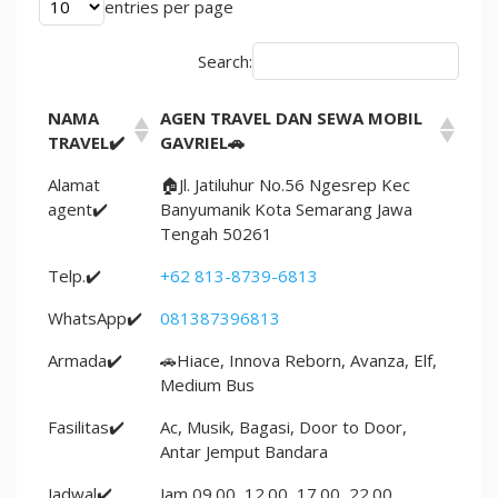
entries per page
Search:
NAMA
AGEN TRAVEL DAN SEWA MOBIL
TRAVEL✔️
GAVRIEL🚗
Alamat
🏠Jl. Jatiluhur No.56 Ngesrep Kec
agent✔️
Banyumanik Kota Semarang Jawa
Tengah 50261
Telp.✔️
+62 813-8739-6813
WhatsApp✔️
081387396813
Armada✔️
🚗Hiace, Innova Reborn, Avanza, Elf,
Medium Bus
Fasilitas✔️
Ac, Musik, Bagasi, Door to Door,
Antar Jemput Bandara
Jadwal✔️
Jam 09.00, 12.00, 17.00, 22.00