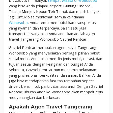
Di Atas Awan”. Banyak
tempat wisata di Wonosobo
Minum!
yang bisa Anda jelajahi, seperti Gunung Sindoro,
Telaga Menjer, Kebun Teh Tambi, dan masih banyak
lagi. Untuk bisa menikmati semua keindahan
Wonosobo
, Anda tentu membutuhkan transportasi
yang nyaman dan terpercaya. Salah satu jasa
transportasi yang bisa Anda andalkan adalah agen
travel Tangerang Wonosobo Gavriel Rentcar.
Gavriel Rentcar merupakan agen travel Tangerang
Wonosobo yang menyediakan berbagai pilihan paket
rental mobil. Anda bisa memilih jenis mobil, durasi, dan
tujuan sesuai dengan keinginan dan budget Anda.
Selain itu, Gavriel Rentcar pun menjamin pelayanan
yang profesional, berkualitas, dan aman. Bahkan Anda
juga bisa mendapatkan fasilitas tambahan seperti
driver, bensin, tol, parkir, dan asuransi. Dengan Gavriel
Rentcar, liburan Anda ke Wonosobo akan menjadi lebih
menyenangkan dan berkesan.
Apakah Agen Travel Tangerang