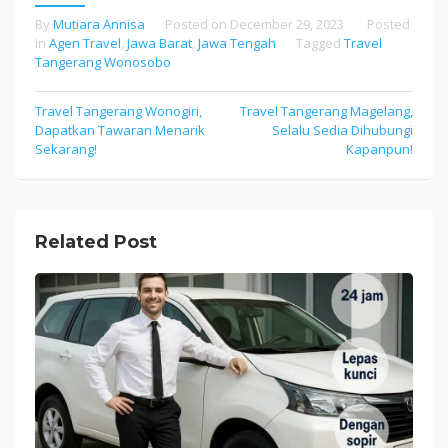
By
Mutiara Annisa
Posted on
December 29, 2023
Posted
in
Agen Travel
,
Jawa Barat
,
Jawa Tengah
Tagged
Travel
Tangerang Wonosobo
Travel Tangerang Wonogiri,
Travel Tangerang Magelang,
Post
Dapatkan Tawaran Menarik
Selalu Sedia Dihubungi
navigation
Sekarang!
Kapanpun!
Related Post