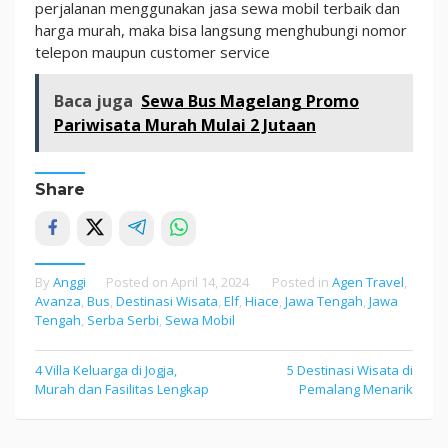
perjalanan menggunakan jasa sewa mobil terbaik dan
harga murah, maka bisa langsung menghubungi nomor
telepon maupun customer service
Baca juga
Sewa Bus Magelang Promo
Pariwisata Murah Mulai 2 Jutaan
Share
By
Anggi
Posted on
April 14, 2024
Posted in
Agen Travel
,
Avanza
,
Bus
,
Destinasi Wisata
,
Elf
,
Hiace
,
Jawa Tengah
,
Jawa
Tengah
,
Serba Serbi
,
Sewa Mobil
4 Villa Keluarga di Jogja,
5 Destinasi Wisata di
Post
Murah dan Fasilitas Lengkap
Pemalang Menarik
navigation