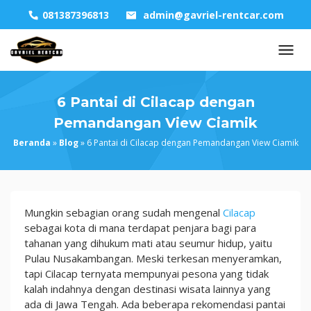
Skip
081387396813
admin@gavriel-rentcar.com
to
content
6 Pantai di Cilacap dengan
Pemandangan View Ciamik
Beranda
»
Blog
»
6 Pantai di Cilacap dengan Pemandangan View Ciamik
6
Mungkin sebagian orang sudah mengenal
Cilacap
Pantai
sebagai kota di mana terdapat penjara bagi para
di
tahanan yang dihukum mati atau seumur hidup, yaitu
Cilacap
Pulau Nusakambangan. Meski terkesan menyeramkan,
dengan
tapi Cilacap ternyata mempunyai pesona yang tidak
Pemandangan
kalah indahnya dengan destinasi wisata lainnya yang
View
ada di Jawa Tengah. Ada beberapa rekomendasi pantai