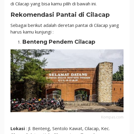
Ciamik
di Cilacap yang bisa kamu pilih di bawah ini.
Rekomendasi Pantai di Cilacap
Sebagai berikut adalah deretan pantai di Cilacap yang
harus kamu kunjungi :
Benteng Pendem Cilacap
Kompas.com
Lokasi
: Jl. Benteng, Sentolo Kawat, Cilacap, Kec.