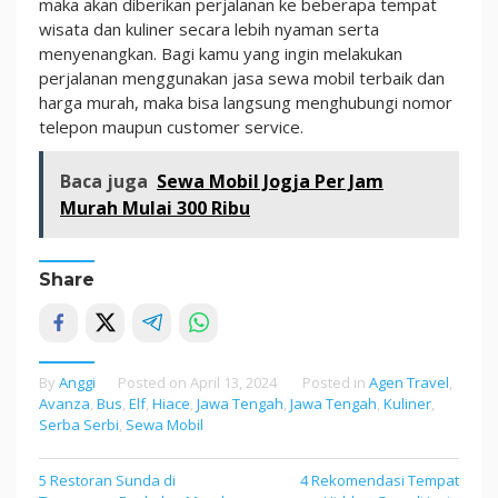
maka akan diberikan perjalanan ke beberapa tempat
wisata dan kuliner secara lebih nyaman serta
menyenangkan. Bagi kamu yang ingin melakukan
perjalanan menggunakan jasa sewa mobil terbaik dan
harga murah, maka bisa langsung menghubungi nomor
telepon maupun customer service.
Baca juga
Sewa Mobil Jogja Per Jam
Murah Mulai 300 Ribu
Share
By
Anggi
Posted on
April 13, 2024
Posted in
Agen Travel
,
Avanza
,
Bus
,
Elf
,
Hiace
,
Jawa Tengah
,
Jawa Tengah
,
Kuliner
,
Serba Serbi
,
Sewa Mobil
5 Restoran Sunda di
4 Rekomendasi Tempat
Post