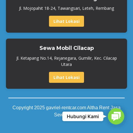
Jl. Mojopahit 18-24, Tawangsari, Leteh, Rembang
Lihat Lokasi
Sewa Mobil Cilacap
Jl. Ketapang No.14, Rejanegara, Gumilir, Kec. Cilacap
Utara
Lihat Lokasi
Copyright 2025 gavriel-rentcar.com Altha Rent Jasa
Contact
Sewa Mobil
Hubungi Kami