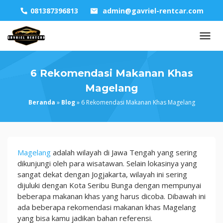
Skip
081387396813
admin@gavriel-rentcar.com
to
content
6 Rekomendasi Makanan Khas
Magelang
Beranda
»
Blog
»
6 Rekomendasi Makanan Khas Magelang
6
Magelang
adalah wilayah di Jawa Tengah yang sering
Rekomendasi
dikunjungi oleh para wisatawan. Selain lokasinya yang
Makanan
sangat dekat dengan Jogjakarta, wilayah ini sering
Khas
dijuluki dengan Kota Seribu Bunga dengan mempunyai
Magelang
beberapa makanan khas yang harus dicoba. Dibawah ini
ada beberapa rekomendasi makanan khas Magelang
yang bisa kamu jadikan bahan referensi.