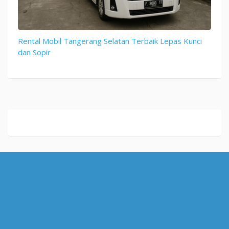
Rental Mobil Tangerang Selatan Terbaik Lepas Kunci
dan Sopir