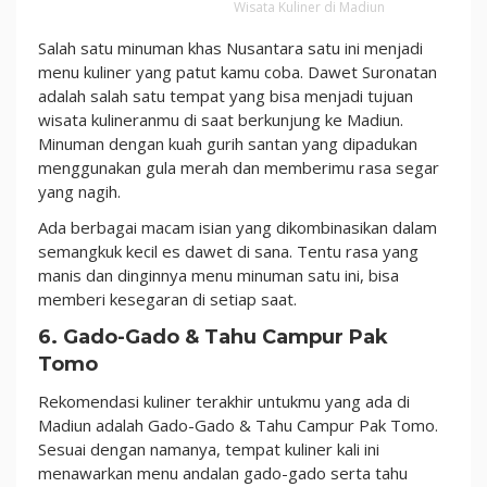
Wisata Kuliner di Madiun
Salah satu minuman khas Nusantara satu ini menjadi
menu kuliner yang patut kamu coba. Dawet Suronatan
adalah salah satu tempat yang bisa menjadi tujuan
wisata kulineranmu di saat berkunjung ke Madiun.
Minuman dengan kuah gurih santan yang dipadukan
menggunakan gula merah dan memberimu rasa segar
yang nagih.
Ada berbagai macam isian yang dikombinasikan dalam
semangkuk kecil es dawet di sana. Tentu rasa yang
manis dan dinginnya menu minuman satu ini, bisa
memberi kesegaran di setiap saat.
6. Gado-Gado & Tahu Campur Pak
Tomo
Rekomendasi kuliner terakhir untukmu yang ada di
Madiun adalah Gado-Gado & Tahu Campur Pak Tomo.
Sesuai dengan namanya, tempat kuliner kali ini
menawarkan menu andalan gado-gado serta tahu