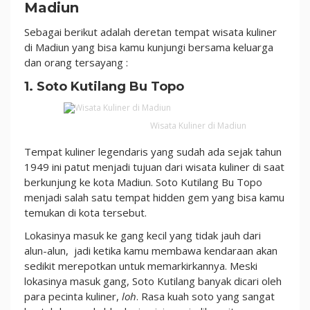
Madiun
Sebagai berikut adalah deretan tempat wisata kuliner
di Madiun yang bisa kamu kunjungi bersama keluarga
dan orang tersayang :
1.
Soto Kutilang Bu Topo
Wisata Kuliner di Madiun
Tempat kuliner legendaris yang sudah ada sejak tahun
1949 ini patut menjadi tujuan dari wisata kuliner di saat
berkunjung ke kota Madiun. Soto Kutilang Bu Topo
menjadi salah satu tempat hidden gem yang bisa kamu
temukan di kota tersebut.
Lokasinya masuk ke gang kecil yang tidak jauh dari
alun-alun, jadi ketika kamu membawa kendaraan akan
sedikit merepotkan untuk memarkirkannya. Meski
lokasinya masuk gang, Soto Kutilang banyak dicari oleh
para pecinta kuliner,
loh
. Rasa kuah soto yang sangat