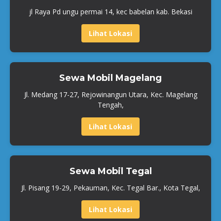
jl Raya Pd ungu permai 14, kec babelan kab. Bekasi
Lihat Lokasi
Sewa Mobil Magelang
Jl. Medang 17-27, Rejowinangun Utara, Kec. Magelang
Tengah,
Lihat Lokasi
Sewa Mobil Tegal
Jl. Pisang 19-29, Pekauman, Kec. Tegal Bar., Kota Tegal,
Lihat Lokasi