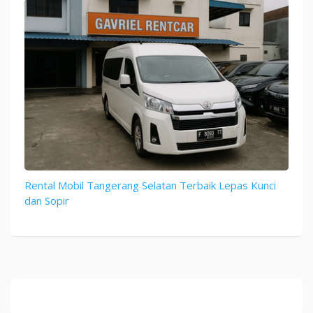
Rental Mobil Tangerang Selatan Terbaik Lepas Kunci
dan Sopir