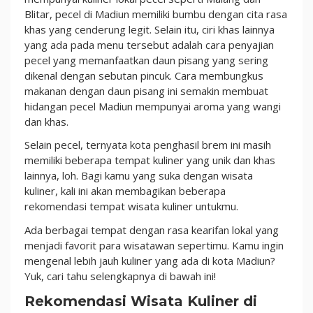
yang
Blitar, pecel di Madiun memiliki bumbu dengan cita rasa
Tidak
khas yang cenderung legit. Selain itu, ciri khas lainnya
Boleh
yang ada pada menu tersebut adalah cara penyajian
Terlewatkan!
pecel yang memanfaatkan daun pisang yang sering
dikenal dengan sebutan pincuk. Cara membungkus
makanan dengan daun pisang ini semakin membuat
hidangan pecel Madiun mempunyai aroma yang wangi
dan khas.
Selain pecel, ternyata kota penghasil brem ini masih
memiliki beberapa tempat kuliner yang unik dan khas
lainnya, loh. Bagi kamu yang suka dengan wisata
kuliner, kali ini akan membagikan beberapa
rekomendasi tempat wisata kuliner untukmu.
Ada berbagai tempat dengan rasa kearifan lokal yang
menjadi favorit para wisatawan sepertimu. Kamu ingin
mengenal lebih jauh kuliner yang ada di kota Madiun?
Yuk, cari tahu selengkapnya di bawah ini!
Rekomendasi Wisata Kuliner di