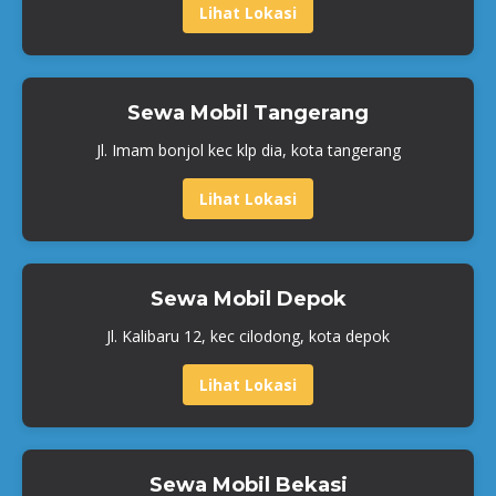
Lihat Lokasi
Sewa Mobil Tangerang
Jl. Imam bonjol kec klp dia, kota tangerang
Lihat Lokasi
Sewa Mobil Depok
Jl. Kalibaru 12, kec cilodong, kota depok
Lihat Lokasi
Sewa Mobil Bekasi