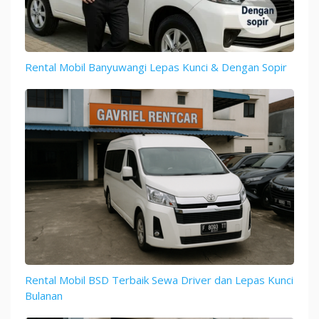
Rental Mobil Banyuwangi Lepas Kunci & Dengan Sopir
Rental Mobil BSD Terbaik Sewa Driver dan Lepas Kunci
Bulanan