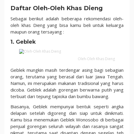
Boleh
Daftar Oleh-Oleh Khas Dieng
Ketinggalan
Sebagai berikut adalah beberapa rekomendasi oleh-
oleh khas Dieng yang bisa kamu beli untuk keluarga
maupun orang tersayang :
1. Geblek
Oleh-Oleh Khas Dieng
Geblek mungkin masih terdengar asing bagi sebagian
orang, terutama yang berasal dari luar Jawa Tengah.
Namun, ini merupakan makanan tradisional yang harus
dicoba. Geblek adalah gorengan berwarna putih yang
terbuat dari tepung tapioka dan bumbu bawang.
Biasanya, Geblek mempunyai bentuk seperti angka
delapan setelah digoreng dan siap untuk dinikmati.
Kamu bisa menemukan Geblek Wonosobo di berbagai
penjual gorengan seluruh wilayah dan rasanya sangat
nikmat, terutama saat disantap dengan segelas teh