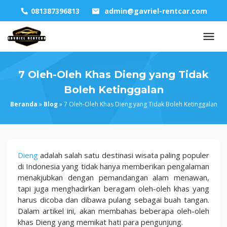
Skip
081387396813
admin@gavriel-rentcar.com
to
content
7 Oleh-Oleh Khas Dieng yang Tidak
Boleh Ketinggalan
Beranda
»
Blog
»
7 Oleh-Oleh Khas Dieng yang Tidak Boleh Ketinggalan
7
Dieng
adalah salah satu destinasi wisata paling populer
Oleh-
di Indonesia yang tidak hanya memberikan pengalaman
Oleh
menakjubkan dengan pemandangan alam menawan,
Khas
tapi juga menghadirkan beragam oleh-oleh khas yang
Dieng
harus dicoba dan dibawa pulang sebagai buah tangan.
yang
Dalam artikel ini, akan membahas beberapa oleh-oleh
Tidak
khas Dieng yang memikat hati para pengunjung.