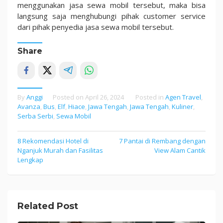
menggunakan jasa sewa mobil tersebut, maka bisa
langsung saja menghubungi pihak customer service
dari pihak penyedia jasa sewa mobil tersebut.
Share
By
Anggi
Posted on
April 26, 2024
Posted in
Agen Travel
,
Avanza
,
Bus
,
Elf
,
Hiace
,
Jawa Tengah
,
Jawa Tengah
,
Kuliner
,
Serba Serbi
,
Sewa Mobil
8 Rekomendasi Hotel di
7 Pantai di Rembang dengan
Post
Nganjuk Murah dan Fasilitas
View Alam Cantik
navigation
Lengkap
Related Post