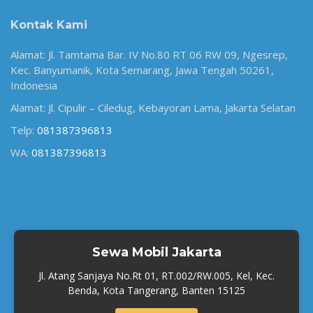
Kontak Kami
Alamat: Jl. Tamtama Bar. IV No.80 RT 06 RW 09, Ngesrep,
Kec. Banyumanik, Kota Semarang, Jawa Tengah 50261,
Indonesia
Alamat: Jl. Cipulir – Ciledug, Kebayoran Lama, Jakarta Selatan
Telp:
081387396813
WA:
081387396813
Sewa Mobil Jakarta
Jl. Atang Sanjaya No.Rt 01, RT.002/RW.005, Kel, Kec.
Benda, Kota Tangerang, Banten 15125