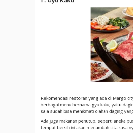
1 . Gyu Kaku
Lezat
Rekomendasi restoran yang ada di Margo city
berbagai menu bernama gyu kaku, yaitu dagin
saja sudah bisa menikmati olahan daging yang
Ada juga makanan penutup, seperti aneka pud
tempat bersih ini akan menambah cita rasa n