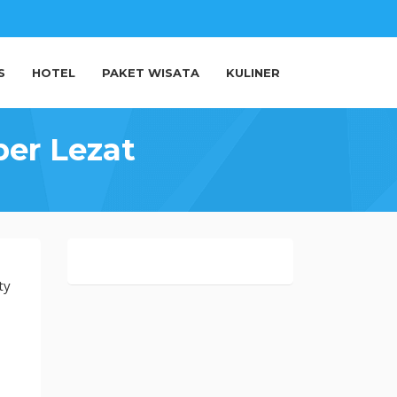
S
HOTEL
PAKET WISATA
KULINER
per Lezat
ty