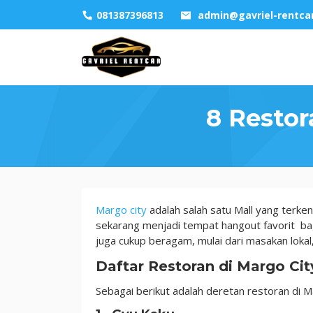
Skip
081387396813
admin@gavriel-rentca
to
content
8 Restor
8
Margo city
adalah salah satu Mall yang terkena
Restoran
sekarang menjadi tempat hangout favorit ba
di
juga cukup beragam, mulai dari masakan loka
Margo
Daftar Restoran di Margo Ci
City
yang
Sebagai berikut adalah deretan restoran di M
Super