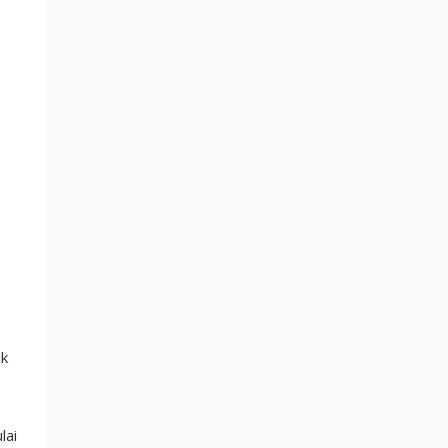
ik
lai