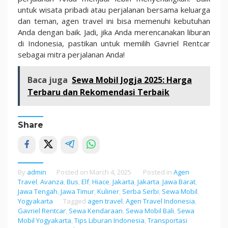
untuk wisata pribadi atau perjalanan bersama keluarga
dan teman, agen travel ini bisa memenuhi kebutuhan
Anda dengan baik. Jadi, jika Anda merencanakan liburan
di Indonesia, pastikan untuk memilih Gavriel Rentcar
sebagai mitra perjalanan Anda!
Baca juga
Sewa Mobil Jogja 2025: Harga
Terbaru dan Rekomendasi Terbaik
Share
By
admin
Posted on
March 4, 2025
Posted in
Agen
Travel
,
Avanza
,
Bus
,
Elf
,
Hiace
,
Jakarta
,
Jakarta
,
Jawa Barat
,
Jawa Tengah
,
Jawa Timur
,
Kuliner
,
Serba Serbi
,
Sewa Mobil
,
Yogyakarta
Tagged
agen travel
,
Agen Travel Indonesia
,
Gavriel Rentcar
,
Sewa Kendaraan
,
Sewa Mobil Bali
,
Sewa
Mobil Yogyakarta
,
Tips Liburan Indonesia
,
Transportasi