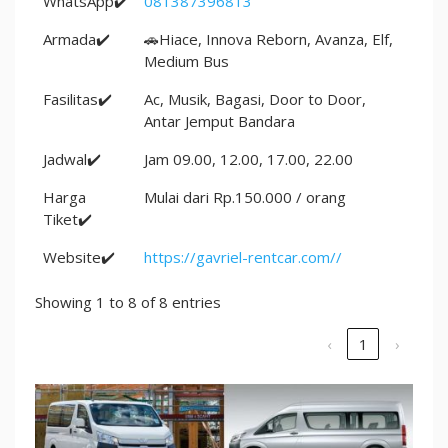
WhatsApp✔️
081387396813
Armada✔️
🚗Hiace, Innova Reborn, Avanza, Elf,
Medium Bus
Fasilitas✔️
Ac, Musik, Bagasi, Door to Door,
Antar Jemput Bandara
Jadwal✔️
Jam 09.00, 12.00, 17.00, 22.00
Harga
Mulai dari Rp.150.000 / orang
Tiket✔️
Website✔️
https://gavriel-rentcar.com//
Showing 1 to 8 of 8 entries
‹
1
›