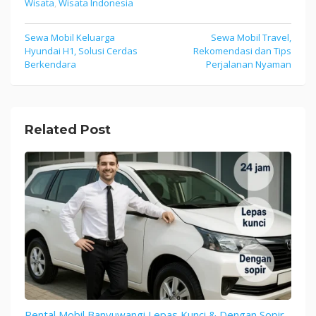
Wisata
,
Wisata Indonesia
Sewa Mobil Keluarga
Sewa Mobil Travel,
Post
Hyundai H1, Solusi Cerdas
Rekomendasi dan Tips
navigation
Berkendara
Perjalanan Nyaman
Related Post
Rental Mobil Banyuwangi Lepas Kunci & Dengan Sopir