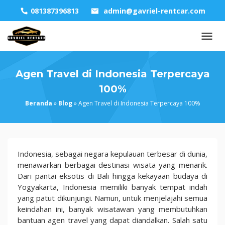
Skip
081387396813
admin@gavriel-rentcar.com
to
content
Agen Travel di Indonesia Terpercaya
100%
Beranda
»
Blog
»
Agen Travel di Indonesia Terpercaya 100%
Agen
Indonesia, sebagai negara kepulauan terbesar di dunia,
Travel
menawarkan berbagai destinasi wisata yang menarik.
di
Dari pantai eksotis di Bali hingga kekayaan budaya di
Indonesia
Yogyakarta, Indonesia memiliki banyak tempat indah
Terpercaya
yang patut dikunjungi. Namun, untuk menjelajahi semua
100%
keindahan ini, banyak wisatawan yang membutuhkan
bantuan agen travel yang dapat diandalkan. Salah satu