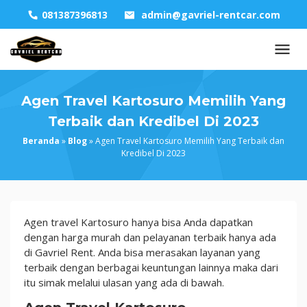
Skip
081387396813
admin@gavriel-rentcar.com
to
content
Agen Travel Kartosuro Memilih Yang
Terbaik dan Kredibel Di 2023
Beranda
»
Blog
»
Agen Travel Kartosuro Memilih Yang Terbaik dan
Kredibel Di 2023
Agen
Agen travel Kartosuro hanya bisa Anda dapatkan
Travel
dengan harga murah dan pelayanan terbaik hanya ada
Kartosuro
di Gavriel Rent. Anda bisa merasakan layanan yang
Memilih
terbaik dengan berbagai keuntungan lainnya maka dari
Yang
itu simak melalui ulasan yang ada di bawah.
Terbaik