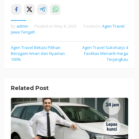
By
admin
Posted on
May 8, 2023
Posted in
Agen Travel
,
Jawa Tengah
Agen Travel Bekasi Pilihan
Agen Travel Sukoharjo 4
Post
Beragam Aman dan Nyaman
Fasilitas Menarik Harga
navigation
100%
Terjangkau
Related Post