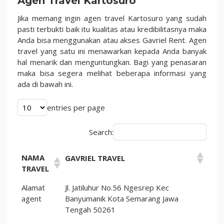
Agen Travel Kartosuro
dan
Kredibel
Jika memang ingin agen travel Kartosuro yang sudah
Di
pasti terbukti baik itu kualitas atau kredibilitasnya maka
2023
Anda bisa menggunakan atau akses Gavriel Rent. Agen
travel yang satu ini menawarkan kepada Anda banyak
hal menarik dan menguntungkan. Bagi yang penasaran
maka bisa segera melihat beberapa informasi yang
ada di bawah ini.
entries per page
Search:
NAMA
GAVRIEL TRAVEL
TRAVEL
Alamat
Jl. Jatiluhur No.56 Ngesrep Kec
agent
Banyumanik Kota Semarang Jawa
Tengah 50261