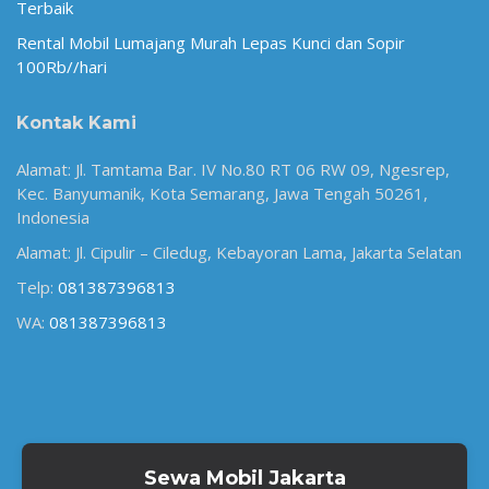
Terbaik
Rental Mobil Lumajang Murah Lepas Kunci dan Sopir
100Rb//hari
Kontak Kami
Alamat: Jl. Tamtama Bar. IV No.80 RT 06 RW 09, Ngesrep,
Kec. Banyumanik, Kota Semarang, Jawa Tengah 50261,
Indonesia
Alamat: Jl. Cipulir – Ciledug, Kebayoran Lama, Jakarta Selatan
Telp:
081387396813
WA:
081387396813
Sewa Mobil Jakarta