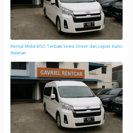
Rental Mobil BSD Terbaik Sewa Driver dan Lepas Kunci
Bulanan