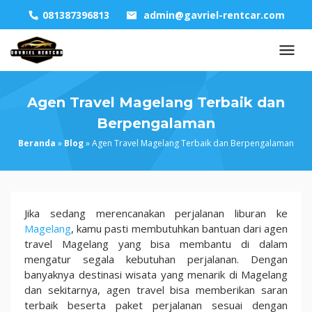
Skip
081387396813
admin@gavriel-rentcar.com
to
content
Agen Travel Magelang Terbaik dan
Berpengalaman
Beranda
»
Blog
»
Agen Travel Magelang Terbaik dan Berpengalaman
Agen
Jika sedang merencanakan perjalanan liburan ke
Travel
Magelang
, kamu pasti membutuhkan bantuan dari agen
Magelang
travel Magelang yang bisa membantu di dalam
Terbaik dan
mengatur segala kebutuhan perjalanan. Dengan
Berpengalaman
banyaknya destinasi wisata yang menarik di Magelang
dan sekitarnya, agen travel bisa memberikan saran
terbaik beserta paket perjalanan sesuai dengan