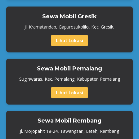
Sewa Mobil Gresik
Jl. Kramatandap, Gapurosukolilo, Kec. Gresik,
Lihat Lokasi
Sewa Mobil Pemalang
Sugihwaras, Kec. Pemalang, Kabupaten Pemalang
Lihat Lokasi
Sewa Mobil Rembang
Jl. Mojopahit 18-24, Tawangsari, Leteh, Rembang