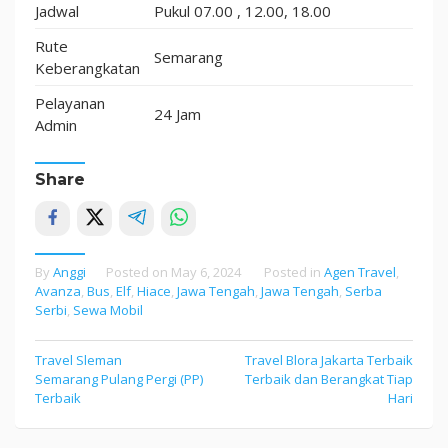
Jadwal
Pukul 07.00 , 12.00, 18.00
Rute
Semarang
Keberangkatan
Pelayanan
24 Jam
Admin
Share
By
Anggi
Posted on
May 6, 2024
Posted in
Agen Travel
,
Avanza
,
Bus
,
Elf
,
Hiace
,
Jawa Tengah
,
Jawa Tengah
,
Serba
Serbi
,
Sewa Mobil
Travel Sleman
Travel Blora Jakarta Terbaik
Post
Semarang Pulang Pergi (PP)
Terbaik dan Berangkat Tiap
navigation
Terbaik
Hari