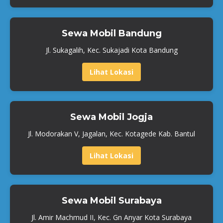
Sewa Mobil Bandung
Jl. Sukagalih, Kec. Sukajadi Kota Bandung
Lihat Lokasi
Sewa Mobil Jogja
Jl. Modorakan V, Jagalan, Kec. Kotagede Kab. Bantul
Lihat Lokasi
Sewa Mobil Surabaya
Jl. Amir Machmud II, Kec. Gn Anyar Kota Surabaya