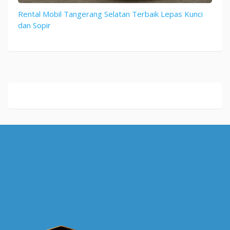
Rental Mobil Tangerang Selatan Terbaik Lepas Kunci
dan Sopir