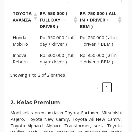
TOYOTA
RP. 550.000 (
RP. 750.000 ( ALL
AVANZA
FULL DAY +
IN + DRIVER +
DRIVER )
BBM )
Honda
Rp. 550.000 ( full
Rp. 750.000 ( all in
Mobillio
day + driver )
+ driver + BBM )
Innova
Rp. 800.000 ( full
Rp. 950.000 ( all in
Reborn
day + driver )
+ driver + BBM )
Showing 1 to 2 of 2 entries
‹
1
›
2. Kelas Premium
Mobil kelas premium ialah Toyota Fortuner, Mitsubishi
Pajero, Toyota New Camry, Toyota All New Camry,
Toyota Alphard, Alphard Transformer, serta Toyota
Vellfire. Mobil kelas premium ini merupakan mobil