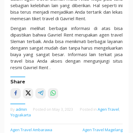
sebagian kelebihan lain yang diberikan. Hal seperti ini
bisa terus menjadi menjadikan Anda tertarik dan lekas
memesan tiket travel di Gavriel Rent.
Dengan melihat berbagai informasi di atas bisa
dipastikan bahwa Gavriel Rent merupakan agen travel
Sleman terbaik. Anda bisa menikmati berbagai layanan
dengann sangat mudah dan tanpa harus mengeluarkan
biaya yang sangat besar. Informasi lain terkait jasa
travel bisa Anda akses dengan mengunjungi situs
resmi Gavriel Rent .
Share
By
admin
Posted on
May 3, 2023
Posted in
Agen Travel
,
Yogyakarta
Agen Travel Ambarawa
Agen Travel Magelang
Post