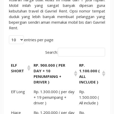
Mobil inilah yang sangat banyak dipesan guna
kebutuhan travel di Gavriel Rent. Opsi nomor tempat
duduk yang lebih banyak membuat pelanggan yang
bepergian sendiri aman memakai mobil bis dari Gavriel
Rent.
entries per page
Search:
ELF
RP. 900.000 ( PER
RP.
SHORT
DAY + 10
1.100.000 (
PENUMPANG +
ALL
DRIVER )
INCLUDE )
Elf Long
Rp. 1.300.000 ( per day
Rp.
+ 19 penumpang +
1.500.000 (
driver )
All include )
Hiace
Rp. 1.200.000 ( per day
Rp.