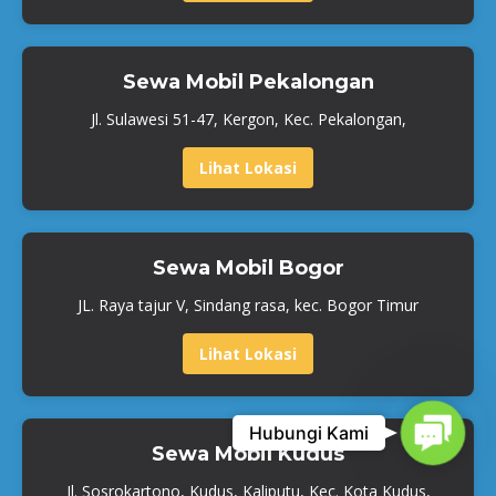
Sewa Mobil Pekalongan
Jl. Sulawesi 51-47, Kergon, Kec. Pekalongan,
Lihat Lokasi
Sewa Mobil Bogor
JL. Raya tajur V, Sindang rasa, kec. Bogor Timur
Lihat Lokasi
Contact
Hubungi Kami
Sewa Mobil Kudus
Jl. Sosrokartono, Kudus, Kaliputu, Kec. Kota Kudus,