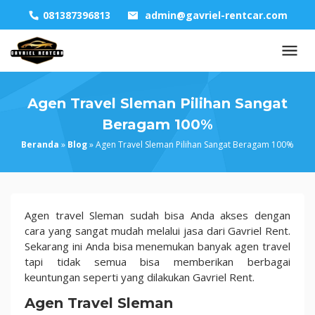
Skip
081387396813
admin@gavriel-rentcar.com
to
content
Agen Travel Sleman Pilihan Sangat
Beragam 100%
Beranda
»
Blog
»
Agen Travel Sleman Pilihan Sangat Beragam 100%
Agen
Agen travel Sleman sudah bisa Anda akses dengan
Travel
cara yang sangat mudah melalui jasa dari Gavriel Rent.
Sleman
Sekarang ini Anda bisa menemukan banyak agen travel
Pilihan
tapi tidak semua bisa memberikan berbagai
Sangat
keuntungan seperti yang dilakukan Gavriel Rent.
Beragam
Agen Travel Sleman
100%