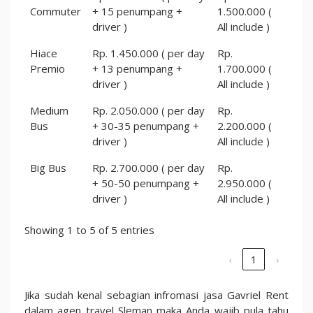
Commuter
+ 15 penumpang +
1.500.000 (
driver )
All include )
Hiace
Rp. 1.450.000 ( per day
Rp.
Premio
+ 13 penumpang +
1.700.000 (
driver )
All include )
Medium
Rp. 2.050.000 ( per day
Rp.
Bus
+ 30-35 penumpang +
2.200.000 (
driver )
All include )
Big Bus
Rp. 2.700.000 ( per day
Rp.
+ 50-50 penumpang +
2.950.000 (
driver )
All include )
Showing 1 to 5 of 5 entries
‹
1
›
Jika sudah kenal sebagian infromasi jasa Gavriel Rent
dalam agen travel Sleman maka Anda wajib pula tahu