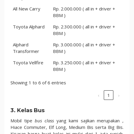
All New Carry
Rp. 2.000.000 ( all in + driver +
BBM )
Toyota Alphard
Rp. 2.300.000 ( all in + driver +
BBM )
Alphard
Rp. 3.000.000 ( all in + driver +
Transformer
BBM )
Toyota Vellfire
Rp. 3.250.000 ( all in + driver +
BBM )
Showing 1 to 6 of 6 entries
‹
1
›
3. Kelas Bus
Mobil tipe
bus class
yang kami sajikan merupakan ,
Hiace Commuter, Elf Long, Medium Bis serta Big Bis.
Kisaran harga buat kelas ini mulai dari 1 juta rupiah.