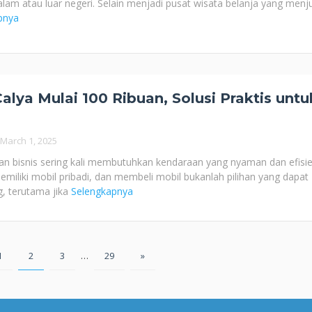
alam atau luar negeri. Selain menjadi pusat wisata belanja yang menj
pnya
alya Mulai 100 Ribuan, Solusi Praktis untu
March 1, 2025
nan bisnis sering kali membutuhkan kendaraan yang nyaman dan efisie
iliki mobil pribadi, dan membeli mobil bukanlah pilihan yang dapat
g, terutama jika
Selengkapnya
1
2
3
…
29
»