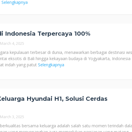
n
Selengkapnya
di Indonesia Terpercaya 100%
March 4, 2025
gara kepulauan terbesar di dunia, menawarkan berbagai destinasi wi
ntai eksotis di Bali hingga kekayaan budaya di Yogyakarta, Indonesia
at indah yang patut
Selengkapnya
eluarga Hyundai H1, Solusi Cerdas
March 3, 2025
erkualitas bersama keluarga adalah salah satu momen terindah da
lanan yang menyenangkan juga memerlukan persiapan yang matang,