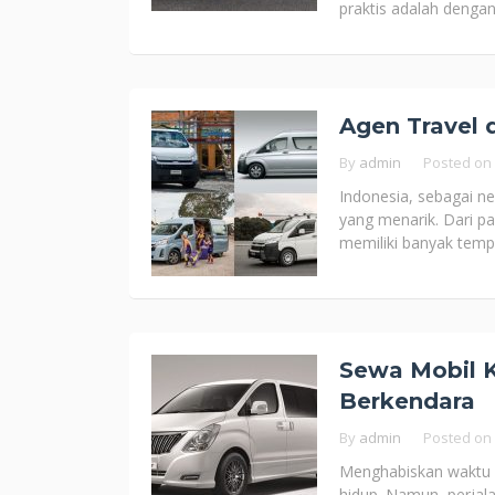
praktis adalah denga
Agen Travel 
By
admin
Posted on
Indonesia, sebagai ne
yang menarik. Dari pa
memiliki banyak temp
Sewa Mobil K
Berkendara
By
admin
Posted on
Menghabiskan waktu b
hidup. Namun, perja