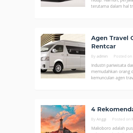
terutama dalam hal t
Agen Travel 
Rentcar
By
admin
Posted on
Industri pariwisata d
memudahkan orang dal
kemunculan agen trav
4 Rekomendas
By
Anggi
Posted on
Malioboro adalah pusa