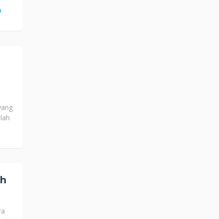
a
yang
lah
ah
ra