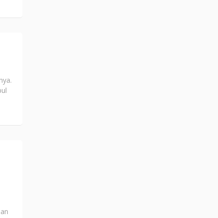
nya.
ul
dan