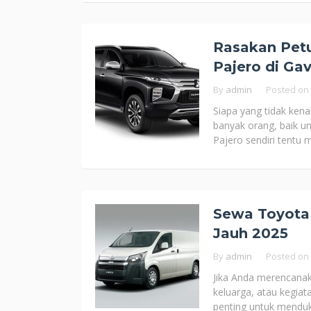
Rasakan Pet
Pajero di Gav
By
admin
Posted on
Siapa yang tidak kena
banyak orang, baik u
Pajero sendiri tentu
Sewa Toyota 
Jauh 2025
By
admin
Posted on
Jika Anda merencanaka
keluarga, atau kegia
penting untuk menduk