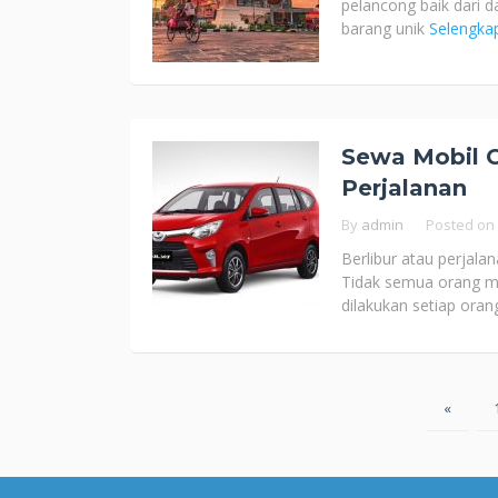
pelancong baik dari d
barang unik
Selengka
Sewa Mobil C
Perjalanan
By
admin
Posted on
Berlibur atau perjala
Tidak semua orang mem
dilakukan setiap oran
Posts
«
pagination