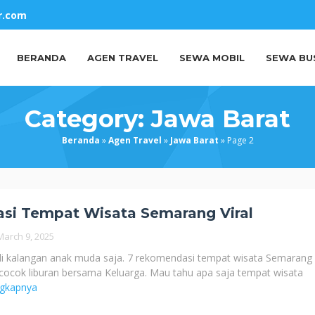
r.com
BERANDA
AGEN TRAVEL
SEWA MOBIL
SEWA BU
Category:
Jawa Barat
Beranda
»
Agen Travel
»
Jawa Barat
»
Page 2
si Tempat Wisata Semarang Viral
March 9, 2025
di kalangan anak muda saja. 7 rekomendasi tempat wisata Semarang v
k cocok liburan bersama Keluarga. Mau tahu apa saja tempat wisata
ngkapnya