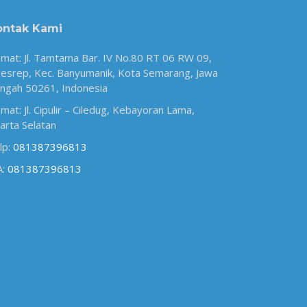
ontak Kami
amat: Jl. Tamtama Bar. IV No.80 RT 06 RW 09,
esrep, Kec. Banyumanik, Kota Semarang, Jawa
ngah 50261, Indonesia
amat: Jl. Cipulir – Ciledug, Kebayoran Lama,
karta Selatan
lp:
081387396813
A:
081387396813