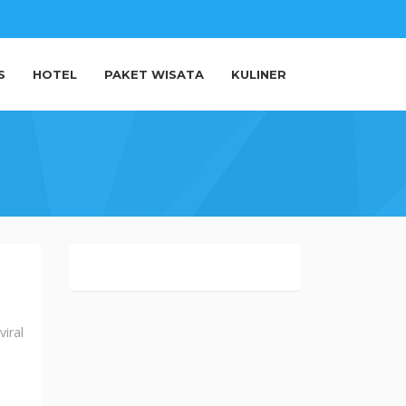
S
HOTEL
PAKET WISATA
KULINER
iral