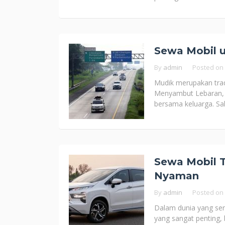
Sewa Mobil u
By
admin
Posted on
Mudik merupakan trad
Menyambut Lebaran, 
bersama keluarga. Sa
Sewa Mobil T
Nyaman
By
admin
Posted on
Dalam dunia yang ser
yang sangat penting, 