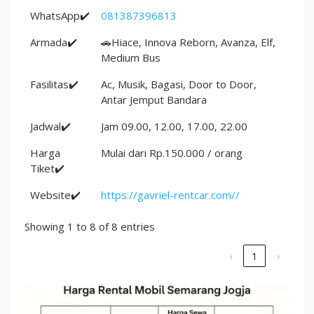
WhatsApp✔️
081387396813
Armada✔️
🚗Hiace, Innova Reborn, Avanza, Elf,
Medium Bus
Fasilitas✔️
Ac, Musik, Bagasi, Door to Door,
Antar Jemput Bandara
Jadwal✔️
Jam 09.00, 12.00, 17.00, 22.00
Harga
Mulai dari Rp.150.000 / orang
Tiket✔️
Website✔️
https://gavriel-rentcar.com//
Showing 1 to 8 of 8 entries
‹
1
›