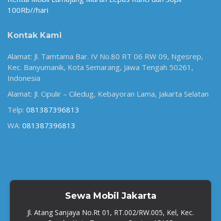
100Rb//hari
Kontak Kami
Alamat: Jl. Tamtama Bar. IV No.80 RT 06 RW 09, Ngesrep,
Kec. Banyumanik, Kota Semarang, Jawa Tengah 50261,
Indonesia
Alamat: Jl. Cipulir – Ciledug, Kebayoran Lama, Jakarta Selatan
Telp:
081387396813
WA:
081387396813
Sewa Mobil Jakarta
Jl. Atang Sanjaya No.Rt 01, RT.002/RW.005, Kel, Kec.