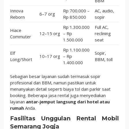
BBM
Innova
Rp 700.000 –
AC, audio,
6–7 org
Reborn
Rp 850.000
sopir
Rp 1.300.000
Full AC,
Hiace
12–15 org
– Rp
reclining
Commuter
1.500.000
seat
Rp 1.100.000
Elf
Sopir,
10–17 org
– Rp
Long/Short
BBM, toll
1.400.000
Sebagian besar layanan sudah termasuk sopir
profesional dan BBM, namun pastikan untuk
menanyakan detail seperti biaya tol dan parkir saat
booking. Beberapa jasa rental juga menyediakan
layanan
antar-jemput langsung dari hotel atau
rumah
Anda.
Fasilitas Unggulan Rental Mobil
Semarang Jogja