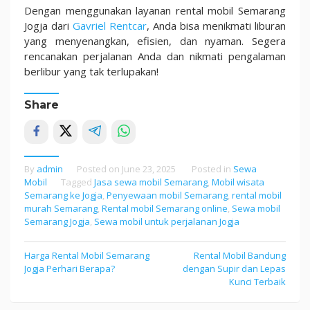
Dengan menggunakan layanan rental mobil Semarang
Jogja dari
Gavriel Rentcar
, Anda bisa menikmati liburan
yang menyenangkan, efisien, dan nyaman. Segera
rencanakan perjalanan Anda dan nikmati pengalaman
berlibur yang tak terlupakan!
Share
By
admin
Posted on
June 23, 2025
Posted in
Sewa
Mobil
Tagged
Jasa sewa mobil Semarang
,
Mobil wisata
Semarang ke Jogja
,
Penyewaan mobil Semarang
,
rental mobil
murah Semarang
,
Rental mobil Semarang online
,
Sewa mobil
Semarang Jogja
,
Sewa mobil untuk perjalanan Jogja
Harga Rental Mobil Semarang
Rental Mobil Bandung
Post
Jogja Perhari Berapa?
dengan Supir dan Lepas
navigation
Kunci Terbaik