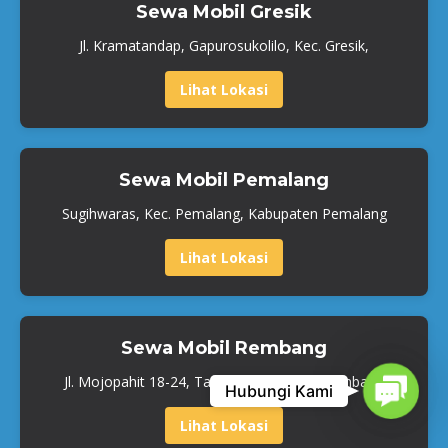
Sewa Mobil Gresik
Jl. Kramatandap, Gapurosukolilo, Kec. Gresik,
Lihat Lokasi
Sewa Mobil Pemalang
Sugihwaras, Kec. Pemalang, Kabupaten Pemalang
Lihat Lokasi
Sewa Mobil Rembang
Jl. Mojopahit 18-24, Tawangsari, Leteh, Rembang
Contac
Hubungi Kami
Lihat Lokasi