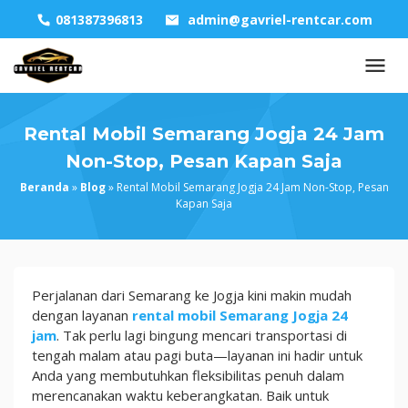
Skip
081387396813
admin@gavriel-rentcar.com
to
content
Rental Mobil Semarang Jogja 24 Jam
Non-Stop, Pesan Kapan Saja
Beranda
»
Blog
»
Rental Mobil Semarang Jogja 24 Jam Non-Stop, Pesan
Kapan Saja
Rental
Perjalanan dari Semarang ke Jogja kini makin mudah
Mobil
dengan layanan
rental mobil Semarang Jogja 24
Semarang
jam
. Tak perlu lagi bingung mencari transportasi di
Jogja
tengah malam atau pagi buta—layanan ini hadir untuk
24
Anda yang membutuhkan fleksibilitas penuh dalam
Jam
merencanakan waktu keberangkatan. Baik untuk