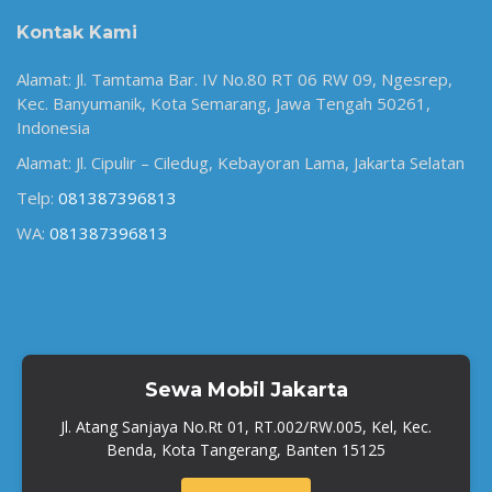
Kontak Kami
Alamat: Jl. Tamtama Bar. IV No.80 RT 06 RW 09, Ngesrep,
Kec. Banyumanik, Kota Semarang, Jawa Tengah 50261,
Indonesia
Alamat: Jl. Cipulir – Ciledug, Kebayoran Lama, Jakarta Selatan
Telp:
081387396813
WA:
081387396813
Sewa Mobil Jakarta
Jl. Atang Sanjaya No.Rt 01, RT.002/RW.005, Kel, Kec.
Benda, Kota Tangerang, Banten 15125