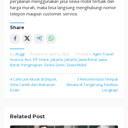
perjalanan menggunakan jasa sewa mobil terbaik dan
harga murah, maka bisa langsung menghubungi nomor
telepon maupun customer service.
Share
By
Anggi
Posted on
April 6, 2024
Posted in
Agen Travel
,
Avanza
,
Bus
,
Elf
,
Hiace
,
Jakarta
,
Jakarta
,
Jawa Barat
,
Jawa
Barat
,
Penginapan
,
Serba Serbi
,
Sewa Mobil
4 Cafe Live Musik di Depok,
3 Rekomendasi Tempat
Post
View Cantik dan Makanan
Wisata di Tangerang, Fasilitas
navigation
Enak!
Lengkap!
Related Post