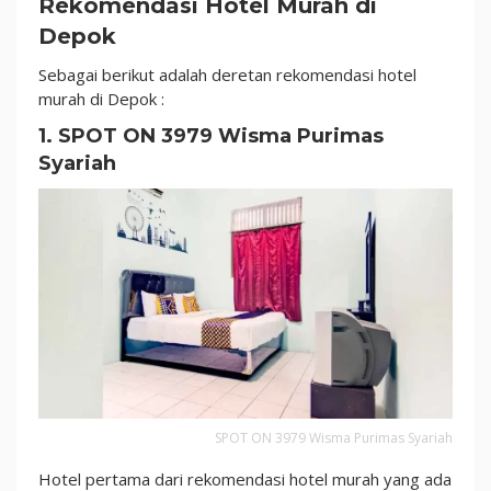
Rekomendasi Hotel Murah di
dan
Depok
Bersih
Sebagai berikut adalah deretan rekomendasi hotel
murah di Depok :
1. SPOT ON 3979 Wisma Purimas
Syariah
SPOT ON 3979 Wisma Purimas Syariah
Hotel pertama dari rekomendasi hotel murah yang ada