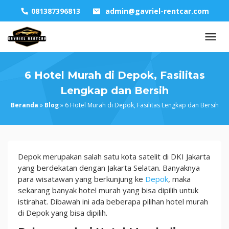
Skip
081387396813
admin@gavriel-rentcar.com
to
content
6 Hotel Murah di Depok, Fasilitas
Lengkap dan Bersih
Beranda
»
Blog
»
6 Hotel Murah di Depok, Fasilitas Lengkap dan Bersih
6
Depok merupakan salah satu kota satelit di DKI Jakarta
Hotel
yang berdekatan dengan Jakarta Selatan. Banyaknya
Murah
para wisatawan yang berkunjung ke
Depok
, maka
di
sekarang banyak hotel murah yang bisa dipilih untuk
Depok,
istirahat. Dibawah ini ada beberapa pilihan hotel murah
Fasilitas
di Depok yang bisa dipilih.
Lengkap