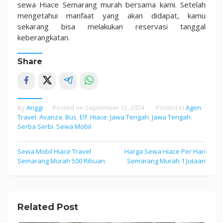
sewa Hiace Semarang murah bersama kami. Setelah
mengetahui manfaat yang akan didapat, kamu
sekarang bisa melakukan reservasi tanggal
keberangkatan.
Share
By
Anggi
Posted on
September 12, 2024
Posted in
Agen
Travel
,
Avanza
,
Bus
,
Elf
,
Hiace
,
Jawa Tengah
,
Jawa Tengah
,
Serba Serbi
,
Sewa Mobil
Sewa Mobil Hiace Travel
Harga Sewa Hiace Per Hari
Post
Semarang Murah 500 Ribuan
Semarang Murah 1 Jutaan
navigation
Related Post