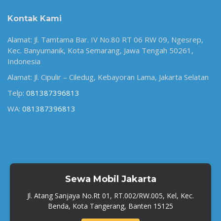
Kontak Kami
Alamat: Jl. Tamtama Bar. IV No.80 RT 06 RW 09, Ngesrep,
Kec. Banyumanik, Kota Semarang, Jawa Tengah 50261,
Indonesia
Alamat: Jl. Cipulir – Ciledug, Kebayoran Lama, Jakarta Selatan
Telp:
081387396813
WA:
081387396813
Sewa Mobil Jakarta
Jl. Atang Sanjaya No.Rt 01, RT.002/RW.005, Kel, Kec.
Benda, Kota Tangerang, Banten 15125