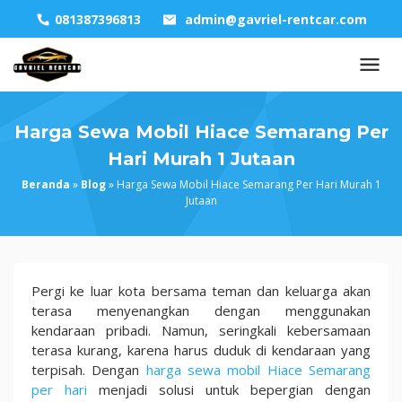
Skip
081387396813
admin@gavriel-rentcar.com
to
content
Harga Sewa Mobil Hiace Semarang Per
Hari Murah 1 Jutaan
Beranda
»
Blog
»
Harga Sewa Mobil Hiace Semarang Per Hari Murah 1
Jutaan
Harga
Pergi ke luar kota bersama teman dan keluarga akan
Sewa
terasa menyenangkan dengan menggunakan
Mobil
kendaraan pribadi. Namun, seringkali kebersamaan
Hiace
terasa kurang, karena harus duduk di kendaraan yang
Semarang
terpisah. Dengan
harga sewa mobil Hiace Semarang
Per
per hari
menjadi solusi untuk bepergian dengan