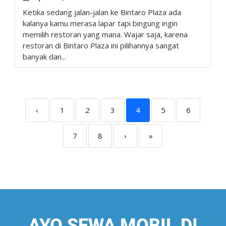
Ketika sedang jalan-jalan ke Bintaro Plaza ada
kalanya kamu merasa lapar tapi bingung ingin
memilih restoran yang mana. Wajar saja, karena
restoran di Bintaro Plaza ini pilihannya sangat
banyak dan...
‹
1
2
3
4
5
6
7
8
›
»
AYO SEWA MOBIL DI