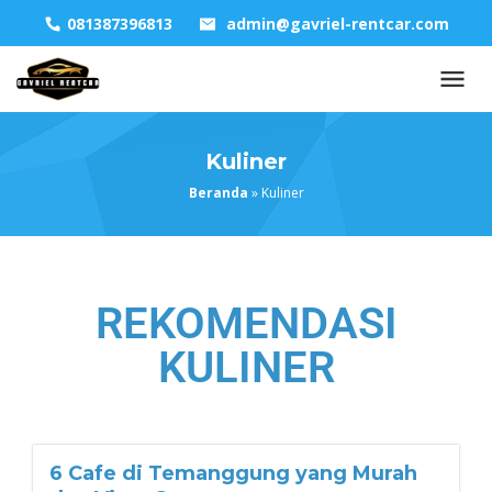
081387396813
admin@gavriel-rentcar.com
Kuliner
Beranda
»
Kuliner
REKOMENDASI
KULINER
6 Cafe di Temanggung yang Murah