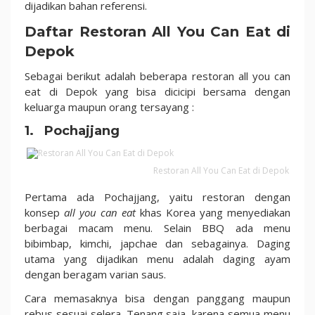
di
dijadikan bahan referensi.
Depok
Daftar Restoran All You Can Eat di
dengan
Depok
Fasilitas
Lengkap
Sebagai berikut adalah beberapa restoran all you can
eat di Depok yang bisa dicicipi bersama dengan
keluarga maupun orang tersayang :
1. Pochajjang
Restoran All You Can Eat di Depok
Pertama ada Pochajjang, yaitu restoran dengan
konsep
all you can eat
khas Korea yang menyediakan
berbagai macam menu. Selain BBQ ada menu
bibimbap, kimchi, japchae dan sebagainya. Daging
utama yang dijadikan menu adalah daging ayam
dengan beragam varian saus.
Cara memasaknya bisa dengan panggang maupun
rebus sesuai selera. Tenang saja, karena semua menu