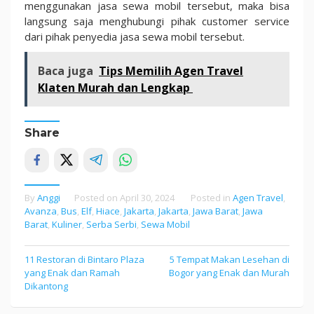
menggunakan jasa sewa mobil tersebut, maka bisa
langsung saja menghubungi pihak customer service
dari pihak penyedia jasa sewa mobil tersebut.
Baca juga
Tips Memilih Agen Travel
Klaten Murah dan Lengkap
Share
By
Anggi
Posted on
April 30, 2024
Posted in
Agen Travel
,
Avanza
,
Bus
,
Elf
,
Hiace
,
Jakarta
,
Jakarta
,
Jawa Barat
,
Jawa
Barat
,
Kuliner
,
Serba Serbi
,
Sewa Mobil
11 Restoran di Bintaro Plaza
5 Tempat Makan Lesehan di
Post
yang Enak dan Ramah
Bogor yang Enak dan Murah
navigation
Dikantong