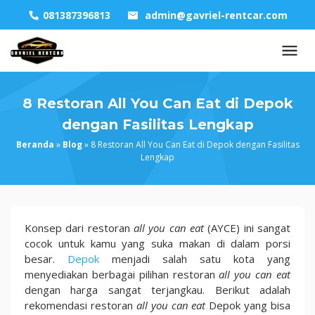
Skip
081387396813
admin@gavriel-rentcar.com
to
content
8 Restoran All You Can Eat di Depok
dengan Fasilitas Lengkap
Beranda
»
Blog
»
8 Restoran All You Can Eat di Depok dengan Fasilitas
Lengkap
8
Konsep dari restoran
all you can eat
(AYCE) ini sangat
Restoran
cocok untuk kamu yang suka makan di dalam porsi
All
besar.
Depok
menjadi salah satu kota yang
You
menyediakan berbagai pilihan restoran
all you can eat
Can
dengan harga sangat terjangkau. Berikut adalah
Eat
rekomendasi restoran
all you can eat
Depok yang bisa