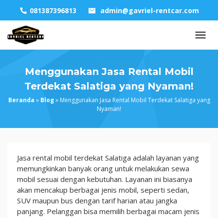
Skip
081387396813
admin@gavriel-rentcar.com
to
content
Menggunakan Jasa Rental Mobil
Terdekat Salatiga yang Nyaman!
Beranda
»
Blog
»
Menggunakan Jasa Rental Mobil Terdekat Salatiga yang
Nyaman!
Menggunakan
Jasa rental mobil terdekat Salatiga adalah layanan yang
Jasa
memungkinkan banyak orang untuk melakukan sewa
Rental
mobil sesuai dengan kebutuhan. Layanan ini biasanya
Mobil
akan mencakup berbagai jenis mobil, seperti sedan,
Terdekat
SUV maupun bus dengan tarif harian atau jangka
Salatiga
panjang. Pelanggan bisa memilih berbagai macam jenis