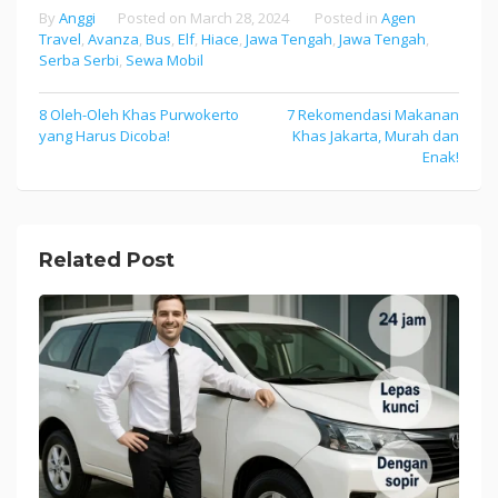
By
Anggi
Posted on
March 28, 2024
Posted in
Agen
Travel
,
Avanza
,
Bus
,
Elf
,
Hiace
,
Jawa Tengah
,
Jawa Tengah
,
Serba Serbi
,
Sewa Mobil
8 Oleh-Oleh Khas Purwokerto
7 Rekomendasi Makanan
Post
yang Harus Dicoba!
Khas Jakarta, Murah dan
navigation
Enak!
Related Post