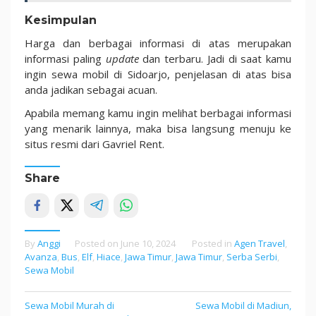
Kesimpulan
Harga dan berbagai informasi di atas merupakan
informasi paling
update
dan terbaru. Jadi di saat kamu
ingin sewa mobil di Sidoarjo, penjelasan di atas bisa
anda jadikan sebagai acuan.
Apabila memang kamu ingin melihat berbagai informasi
yang menarik lainnya, maka bisa langsung menuju ke
situs resmi dari Gavriel Rent.
Share
By
Anggi
Posted on
June 10, 2024
Posted in
Agen Travel
,
Avanza
,
Bus
,
Elf
,
Hiace
,
Jawa Timur
,
Jawa Timur
,
Serba Serbi
,
Sewa Mobil
Sewa Mobil Murah di
Sewa Mobil di Madiun,
Post