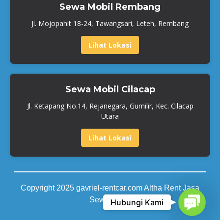
Sewa Mobil Rembang
Jl. Mojopahit 18-24, Tawangsari, Leteh, Rembang
Lihat Lokasi
Sewa Mobil Cilacap
Jl. Ketapang No.14, Rejanegara, Gumilir, Kec. Cilacap
Utara
Lihat Lokasi
Copyright 2025 gavriel-rentcar.com Altha Rent Jasa
Contact
Sewa Mobil
Hubungi Kami